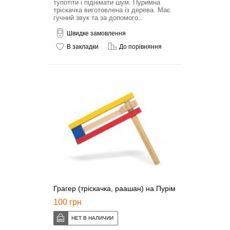
тупотіти і піднімати шум. Пуримна
тріскачка виготовлена із дерева. Має
гучний звук та за допомого..
Швидке замовлення
В закладки
До порівняння
Грагер (тріскачка, раашан) на Пурім
100 грн