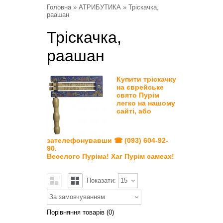
Головна
»
АТРИБУТИКА
» Тріскачка,
раашан
Тріскачка,
раашан
Купити тріскачку
на єврейське
свято Пурім
легко на нашому
сайті, або
зателефонувавши ☎ (093) 604-92-
90.
Веселого Пуріма! Хаг Пурім самеах!
Показати:
15
За замовчуванням
Порівняння товарів (0)