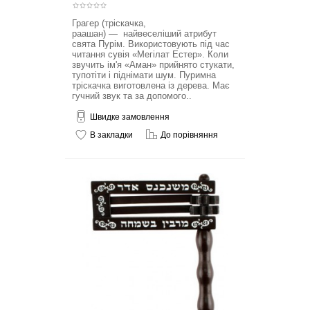
Грагер (тріскачка,
раашан) — найвеселіший атрибут
свята Пурім. Використовують під час
читання сувія «Мегілат Естер». Коли
звучить ім'я «Аман» прийнято стукати,
тупотіти і піднімати шум. Пуримна
тріскачка виготовлена із дерева. Має
гучний звук та за допомого..
Швидке замовлення
В закладки
До порівняння