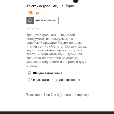
Тріскачка (раашан) на Пурім
290 грн
Трещотка (раашан) — шумовой
инструмент, используемый на
еврейский праздник Пурим во время
чтения свитка «Мегилат Эстер». Когда
звучит имя «Аман» принято стучать,
топать и поднимать шум. Пуримная
трещотка изготовлена из дерева,
украшена надписями на иврите с двух
сторо..
Швидке замовлення
В закладки
До порівняння
Показано с 1 по 3 із 3 (всього 1 сторінок)