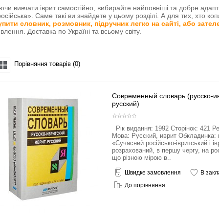
чи вивчати іврит самостійно, вибирайте найповніші та добре адап
російська». Саме такі ви знайдете у цьому розділі. А для тих, хто ко
упити словник, розмовник, підручник легко на сайті, або зат
овлення.
Доставка по Україні та всьому світу.
Порівняння товарів (0)
Современный словарь (русско-ив
русский)
Рік видання: 1992 Сторінок: 421 Ре
Мова: Руcский, иврит Обкладинка: 
«Сучасний російсько-івритський і і
розрахований, в першу чергу, на ро
що різною мірою в..
Швидке замовлення
В закл
До порівняння