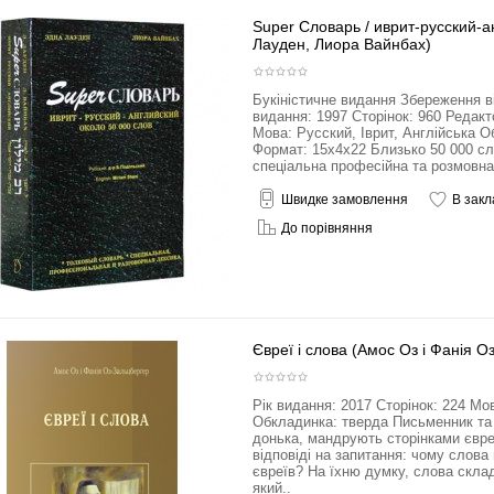
Super Словарь / иврит-русский-
Лауден, Лиора Вайнбах)
Букіністичне видання Збереження в
видання: 1997 Сторінок: 960 Редак
Мова: Русский, Іврит, Англійська О
Формат: 15x4x22 Близько 50 000 сл
спеціальна професійна та розмовна
Швидке замовлення
В закл
До порівняння
Євреї і слова (Амос Оз і Фанія 
Рік видання: 2017 Сторінок: 224 Мо
Обкладинка: тверда Письменник та 
донька, мандрують сторінками єврей
відповіді на запитання: чому слова
євреїв? На їхню думку, слова скла
який..