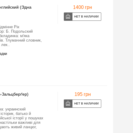
английский (Эдна
1400 грн
ідмінне Рік
тор: Б. Пoдольский
бкладинка: м'яка
ів. Тлумачний словник,
 лек..
адки
Оз-Зальцберґер)
195 грн
ва: украинский
історик, батько й
ської історії у пошуках
 настільки важливі для
дають живий ланцюг,