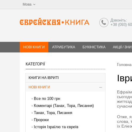
Мова
Дзвоніть:
+38 (093) 6
НОВІ КНИГИ
АТРИБУТИКА
БУКІНІСТИКА
АКЦІЇ / ЗН
КАТЕГОРІЇ
Головна
Івр
КНИГИ НА ІВРИТІ
НОВІ КНИГИ
Ефраїм
сьогодн
Все по 100 грн
життєзд
Коментарі (Танах, Тора, Писання)
сучасни
Танах, Тора, Писання
Отже, я
Пророки
слова, 
їх Еліе
Історія Ізраїлю та євреїв