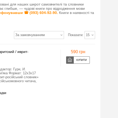
товані для наших широт самовчителі та словники
пає глибше,
—
чудові книги про відродження мови
елефонувавши
☎
(093) 604-92-90
.
Книги в наявності та
За замовчуванням
Показати:
15
ритский / иврит-
590 грн
дактор: Гури, И.
м'яка Формат: 12x3x17
врит-російський словник»
сійськомовного читача,
адки