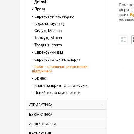
Дитячі
Починаю
Проза
«іврит-
іврит.
К
Єврейське мистецтво
на зам
Іудаїзм, мудреці
Сидур, Махзор
Талмуд, Мішна
Традиції, свята
Єврейський дім
Єврейська кухня, кашрут
Іврит - словники, розмовники,
підручники
Бізнес
Книги на івриті та англійській
Новий товар із дефектом
АТРИБУТИКА
БУКІНІСТИКА
АКЦІЇ / ЗНИЖКИ
ЕКСКЛЮЗИВ