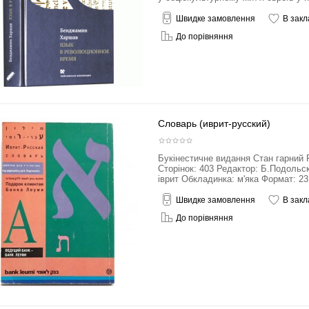
Швидке замовлення
В закл
До порівняння
Словарь (иврит-русский)
Букінестичне видання Стан гарний 
Сторінок: 403 Редактор: Б.Подольс
іврит Обкладинка: м'яка Формат: 23,
Швидке замовлення
В закл
До порівняння