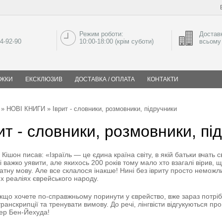
Режим роботи:
Доставк
04-92-90
10:00-18:00 (крім суботи)
всьому 
ИЖКИ
ЕКСКЛЮЗИВ
ДОСТАВКА / ОПЛАТА
КОНТАКТИ
»
НОВІ КНИГИ
» Іврит - словники, розмовники, підручники
ит - словники, розмовники, пі
 Кішон писав:
«
Ізраїль
—
це єдина країна світу, в якій батьки вчать 
і важко уявити, але якихось 200 років тому мало хто взагалі вірив, 
атну мову. Але все склалося інакше! Нині без івриту просто неможливо
х реаліях єврейського народу.
кщо хочете по-справжньому поринути у єврейство, вже зараз потрібно
транскрипції та тренувати вимову. До речі, лінгвісти відгукуються про
зер Бен-Йехуда!