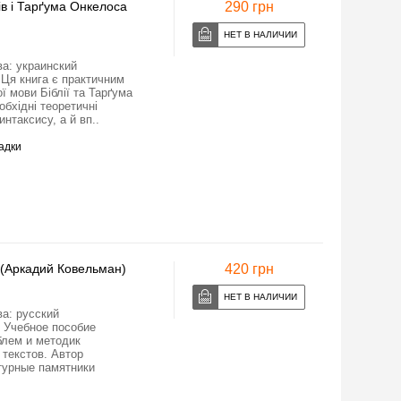
ів і Тарґума Онкелоса
290 грн
ва: украинский
Ця книга є практичним
ї мови Біблії та Тарґума
бхідні теоретичні
интаксису, а й вп..
адки
 (Аркадий Ковельман)
420 грн
ва: русский
0 Учебное пособие
блем и методик
 текстов. Автор
турные памятники