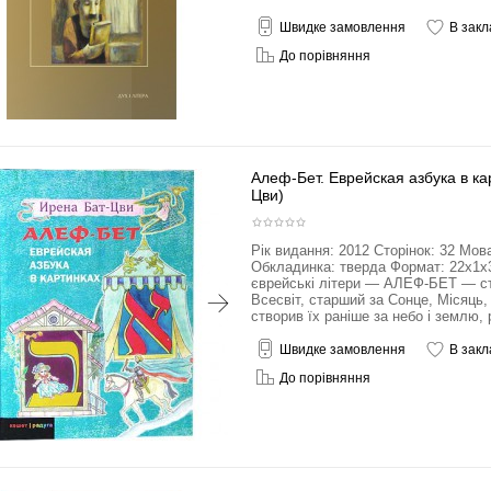
Швидке замовлення
В закл
До порівняння
Алеф-Бет. Еврейская азбука в ка
Цви)
Рік видання: 2012 Сторінок: 32 Мов
Обкладинка: тверда Формат: 22x1x3
єврейські літери — АЛЕФ-БЕТ — ст
Всесвіт, старший за Сонце, Місяць, 
створив їх раніше за небо і землю, 
Швидке замовлення
В закл
До порівняння