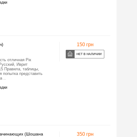
адки
ч)
150 грн
сть отличная Рік
Русский, Иврит
15 Правила, таблицы,
 попытка представить
 ..
адки
 начинающих (Шошана
350 грн