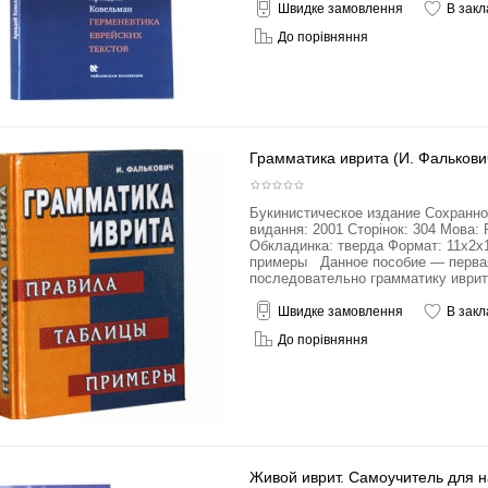
Швидке замовлення
В закл
До порівняння
Грамматика иврита (И. Фалькови
Букинистическое издание Сохранно
видання: 2001 Сторінок: 304 Мова: 
Обкладинка: тверда Формат: 11x2x
примеры Данное пособие — первая
последовательно грамматику иврита
Швидке замовлення
В закл
До порівняння
Живой иврит. Самоучитель для