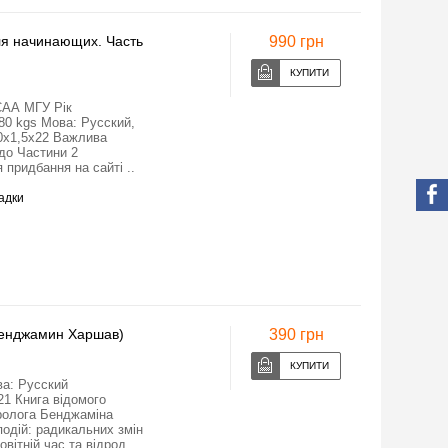
ля начинающих. Часть
990 грн
САА МГУ Рік
.80 kgs Мова: Русский,
30x1,5x22 Важлива
 до Частини 2
придбання на сайті ..
адки
Бенджамин Харшав)
390 грн
ва: Русский
1 Книга відомого
уролога Бенджаміна
одій: радикальних змін
овітній час та відрод..