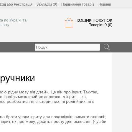
Вхід
або
Реєстрація
Закладки (0)
Порівняння товарів
Новини
а по Україні та
КОШИК ПОКУПОК
світу
Товарів: 0 (0)
дручники
свою рідну мову від дітей
»
. Це він про іврит.
Так-так,
що Ізраїль можливий як держава, а іврит
—
як
 розібратися ні в історичних, ні релігійних, ні в
 брати уроки івриту для початківців: вивчати алфавіт,
 іврит, як про мову, досить просту для освоєння (чув би