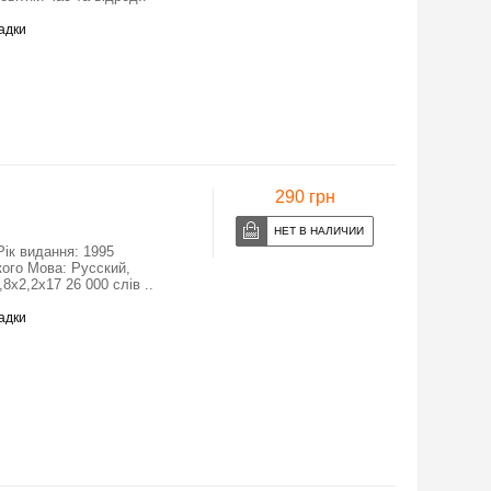
адки
290 грн
Рік видання: 1995
кого Мова: Руcский,
8x2,2x17 26 000 слів ..
адки