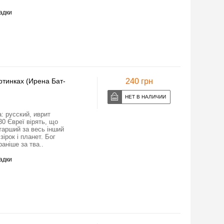
адки
ртинках (Ирена Бат-
240 грн
а: русский, иврит
0 Євреї вірять, що
арший за весь інший
зірок і планет. Бог
раніше за тва..
адки