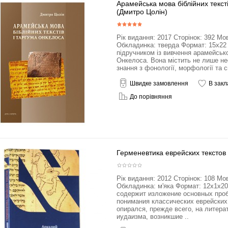
Арамейська мова біблійних текст
(Дмитро Цолін)
Рік видання: 2017 Сторінок: 392 Мо
Обкладинка: тверда Формат: 15x22 
підручником із вивчення арамейсько
Онкелоса. Вона містить не лише нео
знання з фонології, морфології та с
Швидке замовлення
В закл
До порівняння
Герменевтика еврейских текстов
Рік видання: 2012 Сторінок: 108 Мо
Обкладинка: м'яка Формат: 12x1x2
содержит изложение основных про
понимания классических еврейских
опирался, прежде всего, на литера
иудаизма, возникшие ..