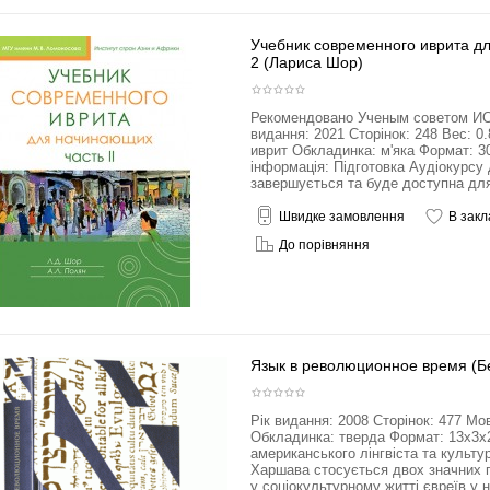
Учебник современного иврита д
2 (Лариса Шор)
Рекомендовано Ученым советом И
видання: 2021 Сторінок: 248 Вес: 0
иврит Обкладинка: м'яка Формат: 
інформація: Підготовка Аудіокурсу
завершується та буде доступна для 
Швидке замовлення
В закл
До порівняння
Язык в революционное время (
Рік видання: 2008 Сторінок: 477 Мо
Обкладинка: тверда Формат: 13x3x2
американського лінгвіста та культ
Харшава стосується двох значних п
у соціокультурному житті євреїв у н