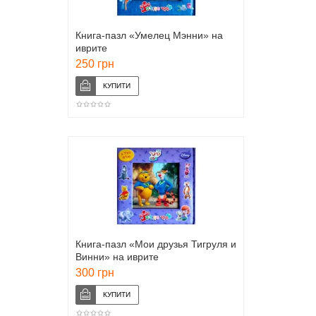
Книга-пазл «Умелец Мэнни» на
иврите
250 грн
Книга-пазл «Мои друзья Тигруля и
Винни» на иврите
300 грн