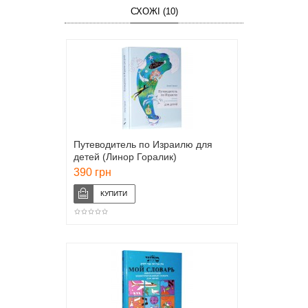
СХОЖІ (10)
Путеводитель по Израилю для
детей (Линор Горалик)
390 грн