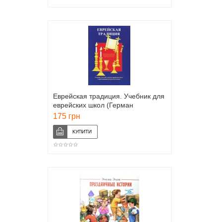
Еврейская традиция. Учебник для
еврейских школ (Герман
Брановер)
175 грн