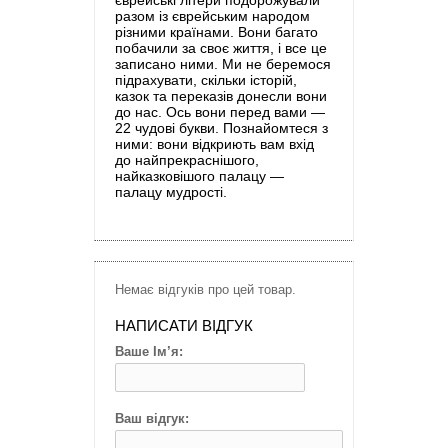
єврейські літери подорожували
разом із єврейським народом
різними країнами. Вони багато
побачили за своє життя, і все це
записано ними. Ми не беремося
підрахувати, скільки історій,
казок та переказів донесли вони
до нас. Ось вони перед вами —
22 чудові букви. Познайомтеся з
ними: вони відкриють вам вхід
до найпрекраснішого,
найказковішого палацу —
палацу мудрості.
Немає відгуків про цей товар.
НАПИСАТИ ВІДГУК
Ваше Ім’я:
Ваш відгук: