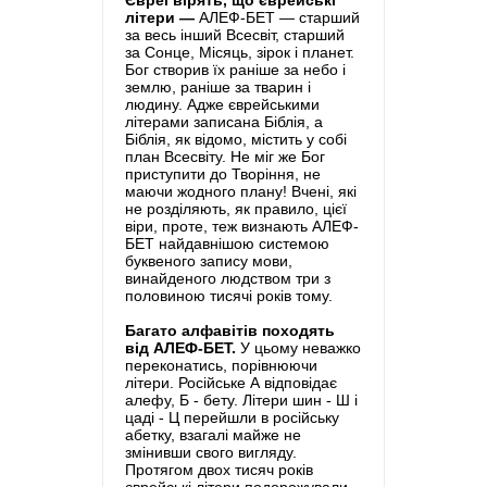
Євреї вірять, що єврейські
літери —
АЛЕФ-БЕТ — старший
за весь інший Всесвіт, старший
за Сонце, Місяць, зірок і планет.
Бог створив їх раніше за небо і
землю, раніше за тварин і
людину. Адже єврейськими
літерами записана Біблія, а
Біблія, як відомо, містить у собі
план Всесвіту. Не міг же Бог
приступити до Творіння, не
маючи жодного плану! Вчені, які
не розділяють, як правило, цієї
віри, проте, теж визнають АЛЕФ-
БЕТ найдавнішою системою
буквеного запису мови,
винайденого людством три з
половиною тисячі років тому.
Багато алфавітів походять
від АЛЕФ-БЕТ.
У цьому неважко
переконатись, порівнюючи
літери. Російське А відповідає
алефу, Б - бету. Літери шин - Ш і
цаді - Ц перейшли в російську
абетку, взагалі майже не
змінивши свого вигляду.
Протягом двох тисяч років