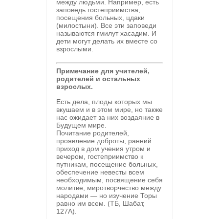
между людьми. Например, есть
заповедь гостеприимства,
посещения больных, цдаки
(милостыни). Все эти заповеди
называются гмилут хасадим. И
дети могут делать их вместе со
взрослыми.
Примечание для учителей,
родителей и остальных
взрослых.
Есть дела, плоды которых мы
вкушаем и в этом мире, но также
нас ожидает за них воздаяние в
Будущем мире.
Почитание родителей,
проявление доброты, ранний
приход в дом учения утром и
вечером, гостеприимство к
путникам, посещение больных,
обеспечение невесты всем
необходимым, посвящение себя
молитве, миротворчество между
народами — но изучение Торы
равно им всем. (ТБ, Шабат,
127А).