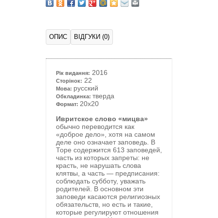
ОПИС
ВІДГУКИ (0)
2016
Рік видання:
22
Сторінок:
русский
Мова:
тверда
Обкладинка:
20x20
Формат:
Ивритское слово «мицва»
обычно переводится как
«доброе дело», хотя на самом
деле оно означает заповедь. В
Торе содержится 613 заповедей,
часть из которых запреты: не
красть, не нарушать слова
клятвы, а часть — предписания:
соблюдать субботу, уважать
родителей. В основном эти
заповеди касаются религиозных
обязательств, но есть и такие,
которые регулируют отношения