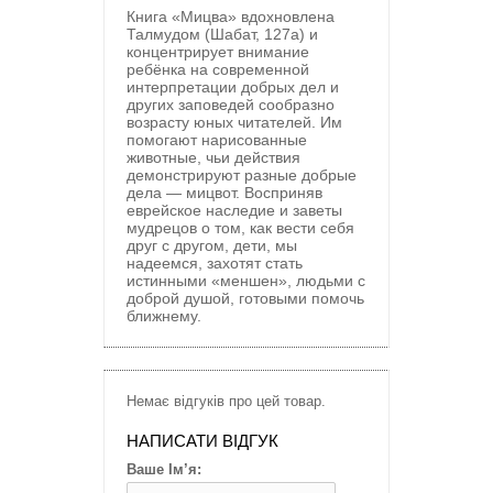
Книга «Мицва» вдохновлена
Талмудом (Шабат, 127а) и
концентрирует внимание
ребёнка на современной
интерпретации добрых дел и
других заповедей сообразно
возрасту юных читателей. Им
помогают нарисованные
животные, чьи действия
демонстрируют разные добрые
дела — мицвот. Восприняв
еврейское наследие и заветы
мудрецов о том, как вести себя
друг с другом, дети, мы
надеемся, захотят стать
истинными «меншен», людьми с
доброй душой, готовыми помочь
ближнему.
Немає відгуків про цей товар.
НАПИСАТИ ВІДГУК
Ваше Ім’я: