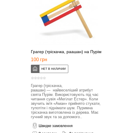
Грагер (тріскачка, раашан) на Пурім
100 грн
Грагер (тріскачка,
раашан) — найвеселіший атрибут
свята Пурім. Використовують під час
читання сувія «Мегілат Естер». Коли
звучить ім'я «Аман» прийнято стукати,
тупотіти і піднімати шум. Пуримна
тріскачка виготовлена із дерева. Має
гучний звук та за допомого..
Швидке замовлення