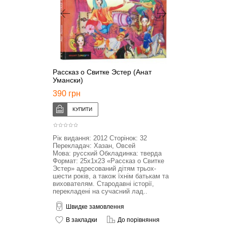
Рассказ о Свитке Эстер (Анат
Умански)
390 грн
Рік видання: 2012 Сторінок: 32
Перекладач: Хазан, Овсей
Мова: русский Обкладинка: тверда
Формат: 25x1x23 «Рассказ о Свитке
Эстер» адресований дітям трьох-
шести років, а також їхнім батькам та
вихователям. Стародавні історії,
перекладені на сучасний лад..
Швидке замовлення
В закладки
До порівняння