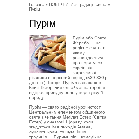
Головна
»
НОВІ КНИГИ
»
Традиції, свята
»
Пурім
Пурім
Пурім або Свято
Жереба
—
це
радісне свято, в
якому
розповідається
про порятунок
євреїв від
загрозливої
різанини в перський період (539-330 р.
до н. е.). Історія Пуріма записана в
Книзі Естер, чия однойменна героїня
відіграє провідну роль у порятунку її
народу.
Пурім
—
свято радісної урочистості.
Центральним елементом общинного
свята є читання Мегілат Естер (Світка
Естер) у синагозі. Щоразу, коли
згадується ім'я лиходія Амана,
лунають крики та шум. Інша
традиція
—
Пуримшпіль, комедійна