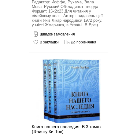
Редактор: Йоффе, Рухама, Элла
Мова: Русский Обкладинка: тверда
Формат: 15x2x23 Для читання у
сімейному колі. Автор і видавець цієї
книги Яків Лікар народився 1972 року,
у місті Жмеринка, в Україні. В Ерец..
Швидке замовлення
В закладки
До порівняння
Книга нашего наследия. В 3 томах
(Элиягу Ки-Тов)