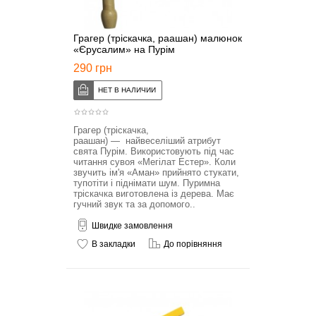
Грагер (тріскачка, раашан) малюнок
«Єрусалим» на Пурім
290 грн
Грагер (тріскачка,
раашан) — найвеселіший атрибут
свята Пурім. Використовують під час
читання сувоя «Мегілат Естер». Коли
звучить ім'я «Аман» прийнято стукати,
тупотіти і піднімати шум. Пуримна
тріскачка виготовлена із дерева. Має
гучний звук та за допомого..
Швидке замовлення
В закладки
До порівняння