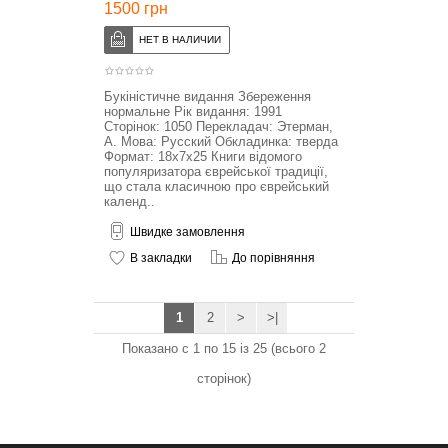
1500 грн
Букіністичне видання Збереження
нормальне Рік видання: 1991
Сторінок: 1050 Перекладач: Этерман,
А. Мова: Русский Обкладинка: тверда
Формат: 18x7x25 Книги відомого
популяризатора єврейської традиції,
що стала класичною про єврейський
календ..
Швидке замовлення
В закладки
До порівняння
1
2
>
>|
Показано с 1 по 15 із 25 (всього 2
сторінок)