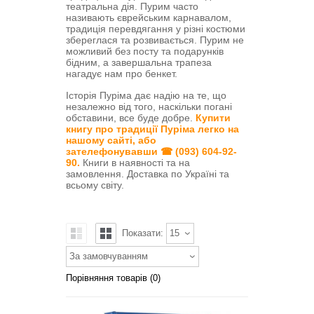
театральна дія. Пурим часто
називають єврейським карнавалом,
традиція перевдягання у різні костюми
збереглася та розвивається. Пурим не
можливий без посту та подарунків
бідним, а завершальна трапеза
нагадує нам про бенкет.
Історія Пуріма дає надію на те, що
незалежно від того, наскільки погані
обставини, все буде добре.
Купити
книгу про традиції Пуріма легко на
нашому сайті, або
зателефонувавши
☎
(093) 604-92-
90
.
Книги в наявності та на
замовлення.
Доставка по Україні та
всьому світу.
Показати:
15
За замовчуванням
Порівняння товарів (0)