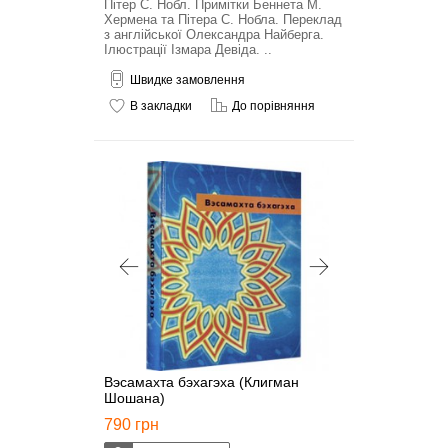
Пітер С. Нобл. Примітки Беннета М.
Хермена та Пітера С. Нобла. Переклад
з англійської Олександра Найберга.
Ілюстрації Ізмара Девіда. ..
Швидке замовлення
В закладки
До порівняння
Вэсамахта бэхагэха (Клигман
Шошана)
790 грн