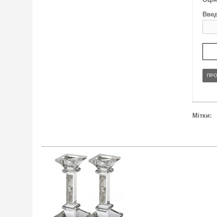
Введ
ПР
Мітки: