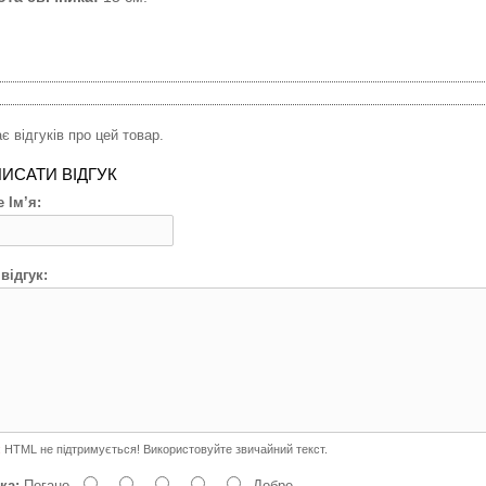
є відгуків про цей товар.
ИСАТИ ВІДГУК
 Ім’я:
відгук:
:
HTML не підтримується! Використовуйте звичайний текст.
ка:
Погано
Добре