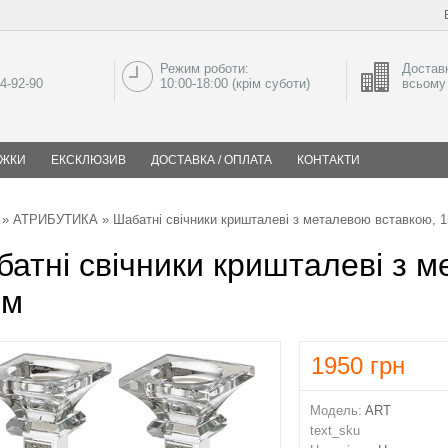
Режим роботи:
Доставк
04-92-90
10:00-18:00 (крім суботи)
всьому 
ИЖКИ
ЕКСКЛЮЗИВ
ДОСТАВКА / ОПЛАТА
КОНТАКТИ
»
АТРИБУТИКА
» Шабатні свічники кришталеві з металевою вставкою, 
атні свічники кришталеві з 
см
1950
грн
Модель:
ART
text_sku