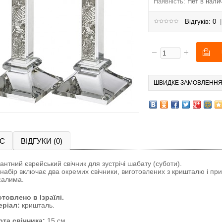
Наявність:
Нет в нали
Відгуків: 0
ШВИДКЕ ЗАМОВЛЕНН
С
ВІДГУКИ (0)
антний єврейський свічник для зустрічі шабату (суботи).
набір включає два окремих свічники, виготовлених з кришталю і 
салима.
товлено в Ізраїлі.
еріал:
кришталь.
ота свічника:
15 см.