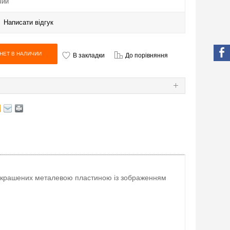
чии
|
Написати відгук
В закладки
До порівняння
Я
прикрашених металевою пластиною із зображенням