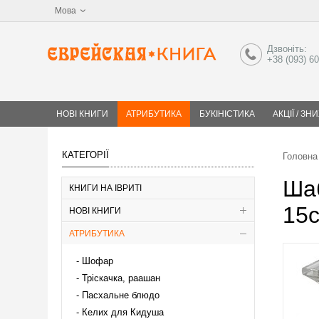
Мова
Дзвоніть:
+38 (093) 6
НОВІ КНИГИ
АТРИБУТИКА
БУКІНІСТИКА
АКЦІЇ / ЗН
КАТЕГОРІЇ
Головна
Шаб
КНИГИ НА ІВРИТІ
15
НОВІ КНИГИ
АТРИБУТИКА
Шофар
Тріскачка, раашан
Пасхальне блюдо
Келих для Кидуша