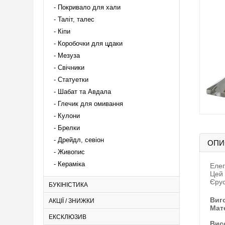
Покривало для хали
Таліт, талес
Кіпи
Коробочки для цдаки
Мезуза
Свічники
Статуетки
Шабат та Авдала
Глечик для омивання
Кулони
Брелки
Дрейдл, севіон
ОПИ
Живопис
Кераміка
Елег
Цей 
Єру
БУКІНІСТИКА
Виго
АКЦІЇ / ЗНИЖКИ
Мат
ЕКСКЛЮЗИВ
Вис