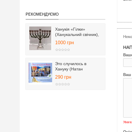
РЕКОМЕНДУЄМО
Ханукія «Гілки»
(Ханукальний свічник),
Нема
25 см
1000 грн
НАП
Ваше
Это случилось в
Хануку (Натан
Альтерман)
Ваш 
290 грн
Увага
Оцін