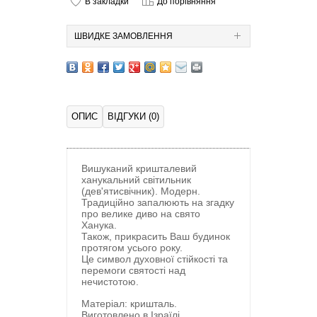
В закладки
До порівняння
ШВИДКЕ ЗАМОВЛЕННЯ
ОПИС
ВІДГУКИ (0)
Вишуканий кришталевий
ханукальний світильник
(дев'ятисвічник). Модерн.
Традиційно запалюють на згадку
про велике диво на свято
Ханука.
Також, прикрасить Ваш будинок
протягом усього року.
Це символ духовної стійкості та
перемоги святості над
нечистотою.
Матеріал: кришталь.
Виготовлено в Ізраїлі.