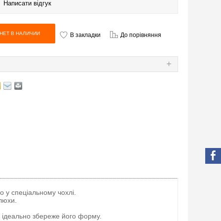
|
Написати відгук
В закладки
До порівняння
Я
o у спеціальному чохлі.
елюхи.
а ідеально збереже його форму.