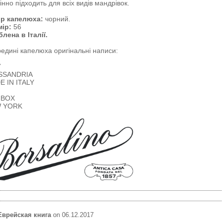
інно підходить для всіх видів мандрівок.
ір капелюха:
чорний.
мір:
56
лена в Італії.
едині капелюха оригінальні написи:
7
SSANDRIA
E IN ITALY
 BOX
 YORK
Еврейская книга
on 06.12.2017