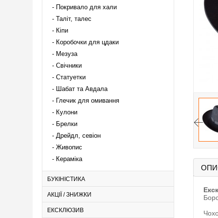
Покривало для хали
Таліт, талес
Кіпи
Коробочки для цдаки
Мезуза
Свічники
Статуетки
Шабат та Авдала
Глечик для омивання
Кулони
Брелки
Дрейдл, севіон
Живопис
Кераміка
ОПИ
БУКІНІСТИКА
Екс
АКЦІЇ / ЗНИЖКИ
Борс
ЕКСКЛЮЗИВ
Чохо