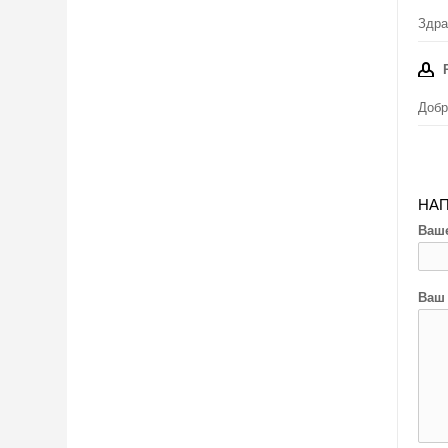
Здра
Добр
НАП
Ваше
Ваш 