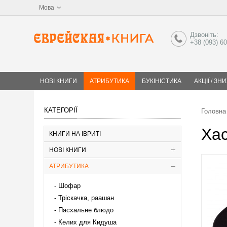
Мова
Дзвоніть:
+38 (093) 6
НОВІ КНИГИ
АТРИБУТИКА
БУКІНІСТИКА
АКЦІЇ / ЗН
КАТЕГОРІЇ
Головна
Хас
КНИГИ НА ІВРИТІ
НОВІ КНИГИ
АТРИБУТИКА
Шофар
Тріскачка, раашан
Пасхальне блюдо
Келих для Кидуша