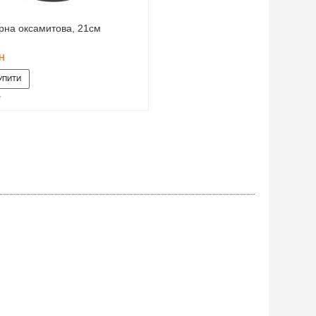
орна оксамитова, 21см
н