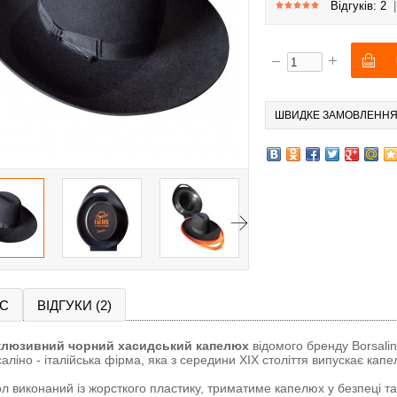
Відгуків: 2
ШВИДКЕ ЗАМОВЛЕНН
С
ВІДГУКИ (2)
клюзивний чорний хасидський капелюх
відомого бренду Borsalin
аліно - італійська фірма, яка з середини XIX століття випускає кап
л виконаний із жорсткого пластику, триматиме капелюх у безпеці т