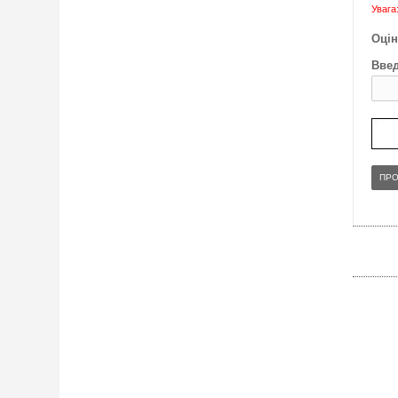
Увага
Оцін
Введ
ПР