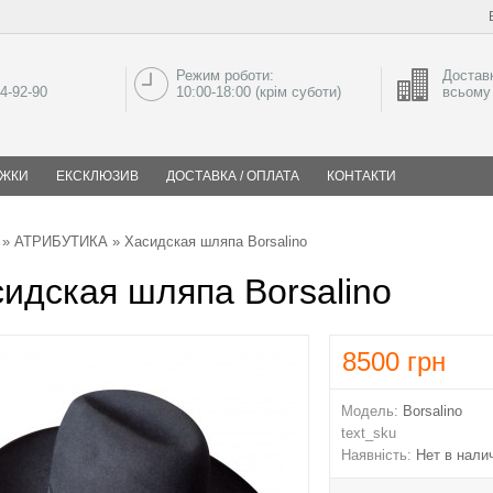
Режим роботи:
Доставк
04-92-90
10:00-18:00 (крім суботи)
всьому 
ИЖКИ
ЕКСКЛЮЗИВ
ДОСТАВКА / ОПЛАТА
КОНТАКТИ
»
АТРИБУТИКА
» Хасидская шляпа Borsalino
идская шляпа Borsalino
8500
грн
Модель:
Borsalino
text_sku
Наявність:
Нет в нали