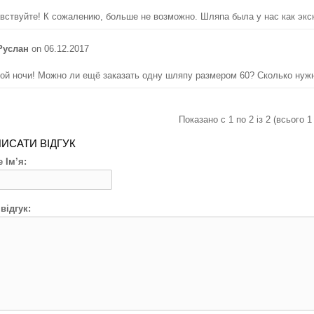
вствуйте! К сожалению, больше не возможно. Шляпа была у нас как экс
Руслан
on 06.12.2017
ой ночи! Можно ли ещё заказать одну шляпу размером 60? Сколько нужн
Показано с 1 по 2 із 2 (всього 1
ИСАТИ ВІДГУК
 Ім’я:
відгук: