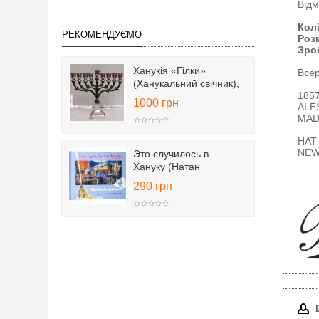
Відм
Кол
РЕКОМЕНДУЄМО
Роз
Зроб
Ханукія «Гілки»
Всер
(Ханукальний свічник),
185
25 см
1000 грн
ALE
MAD
HAT
NEW
Это случилось в
Хануку (Натан
Альтерман)
290 грн