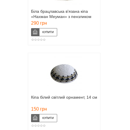
Біла брацлавська в'язана кіпа
«Нахман Меуман» з пензликом
290 грн
Кіпа білий світлий орнамент, 14 см
150 грн