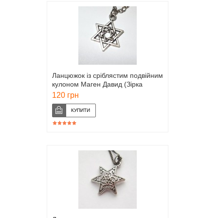
Ланцюжок із сріблястим подвійним
кулоном Маген Давид (Зірка
Давида)
120 грн