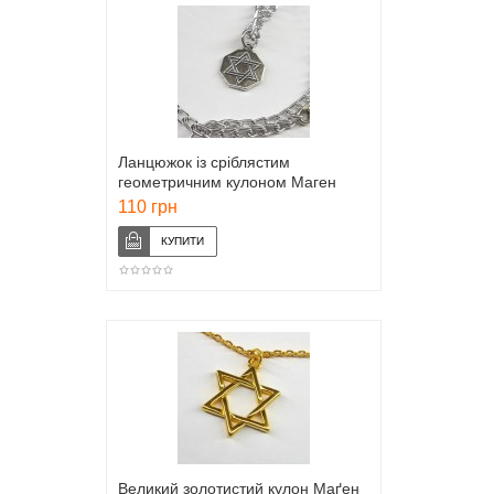
Ланцюжок із сріблястим
геометричним кулоном Маген
Давид (Зірка Давида)
110 грн
Великий золотистий кулон Маґен