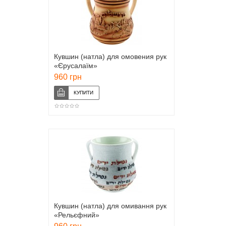
Кувшин (натла) для омовения рук
«Єрусалаїм»
960 грн
Кувшин (натла) для омивання рук
«Рельєфний»