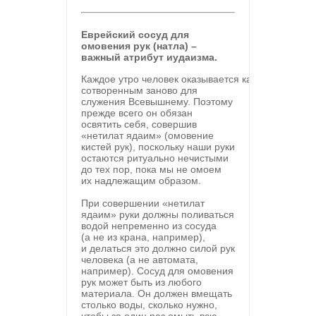
Еврейский сосуд для
омовения рук (натла) –
важный атрибут иудаизма.
Каждое утро человек оказывается как
бы
сотворенным заново для
служения Всевышнему. Поэтому
прежде всего он
обязан
освятить себя, совершив
«нетилат ядаим» (омовение
кистей рук), поскольку наши руки
остаются ритуально нечистыми
до
тех пор, пока мы
не
омоем
их
надлежащим образом.
При совершении «нетилат
ядаим» руки должны поливаться
водой непременно из
сосуда
(а
не
из
крана, например),
и
делаться это должно силой рук
человека (а
не
автомата,
например). Сосуд для омовения
рук может быть из
любого
материала. Он
должен вмещать
столько воды, сколько нужно,
чтобы за
один раз омыть всю