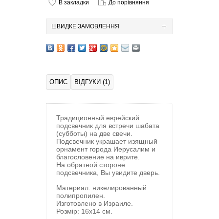
В закладки
До порівняння
ШВИДКЕ ЗАМОВЛЕННЯ
ОПИС
ВІДГУКИ (1)
Традиционный еврейский
подсвечник для встречи шабата
(субботы) на две свечи.
Подсвечник украшает изящный
орнамент города Иерусалим и
благословение на иврите.
На обратной стороне
подсвечника, Вы увидите дверь.
Материал: никелированный
полипропилен.
Изготовлено в Израиле.
Розмір: 16х14 см.