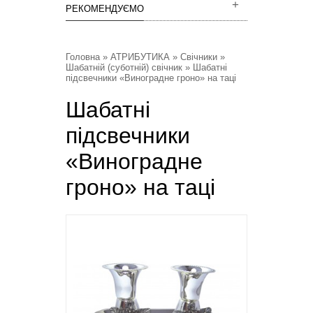
РЕКОМЕНДУЄМО
Головна
»
АТРИБУТИКА
»
Свічники
»
Шабатній (суботній) свічник
» Шабатні
підсвечники «Виноградне гроно» на таці
Шабатні
підсвечники
«Виноградне
гроно» на таці