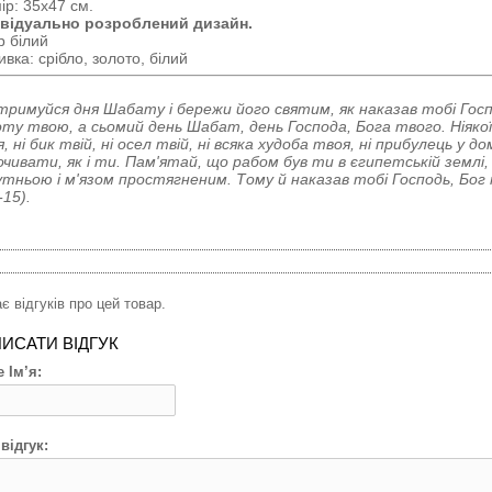
ір: 35х47 см.
ивідуально розроблений дизайн.
р білий
вка: срібло, золото, білий
римуйся дня Шабату і бережи його святим, як наказав тобі Госпо
ту твою, а сьомий день Шабат, день Господа, Бога твого. Ніякої р
, ні бик твій, ні осел твій, ні всяка худоба твоя, ні прибулець у 
очивати, як і ти. Пам'ятай, що рабом був ти в єгипетській землі,
тньою і м'язом простягненим. Тому й наказав тобі Господь, Бо
-15).
є відгуків про цей товар.
ИСАТИ ВІДГУК
 Ім’я:
відгук: