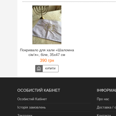
Покривало для хали «Шаломна
сім'я», біле, 35х47 см
390 грн
ОСОБИСТИЙ КАБІНЕТ
ІНФОРМА
Особистий Кабінет
Про нас
Історія замовлень
Доставка / 
Закладки
Контакти