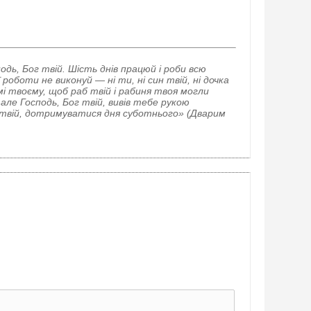
дь, Бог твій. Шість днів працюй і роби всю
оботи не виконуй — ні ти, ні син твій, ні дочка
домі твоєму, щоб раб твій і рабиня твоя могли
 але Господь, Бог твій, вивів тебе рукою
г твій, дотримуватися дня суботнього» (Дварим