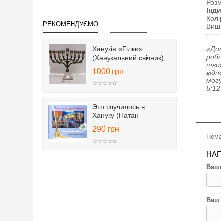
Розм
Інд
Колі
РЕКОМЕНДУЄМО
Виши
Ханукія «Гілки»
«Дот
робо
(Ханукальний свічник),
твоя
25 см
1000 грн
відп
могу
5:12
Это случилось в
Хануку (Натан
Альтерман)
290 грн
Нема
НАП
Ваше
Ваш 