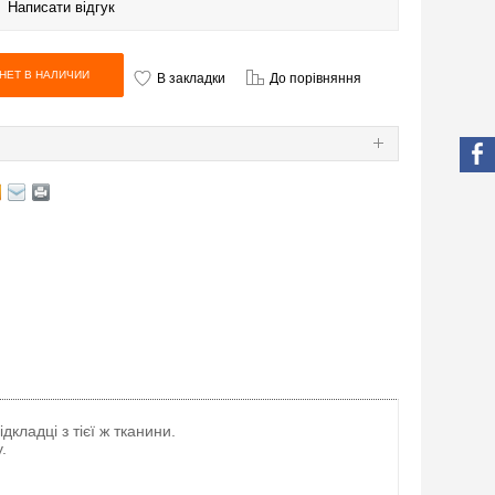
|
Написати відгук
В закладки
До порівняння
Я
кладці з тієї ж тканини.
.