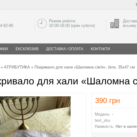
Режим роботи:
Доставк
04-92-90
10:00-18:00 (крім суботи)
всьому 
ИЖКИ
ЕКСКЛЮЗИВ
ДОСТАВКА / ОПЛАТА
КОНТАКТИ
»
АТРИБУТИКА
» Покривало для хали «Шаломна сім'я», біле, 35х47 см
ривало для хали «Шаломна сім
390
грн
Модель:
-
text_sku
Наявність:
Нет в нали