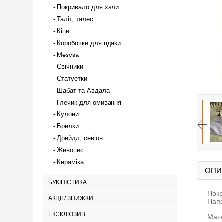
Покривало для хали
Таліт, талес
Кіпи
Коробочки для цдаки
Мезуза
Свічники
Статуетки
Шабат та Авдала
Глечик для омивання
Кулони
Брелки
Дрейдл, севіон
Живопис
Кераміка
ОПИ
БУКІНІСТИКА
Покр
АКЦІЇ / ЗНИЖКИ
Напо
ЕКСКЛЮЗИВ
Мате