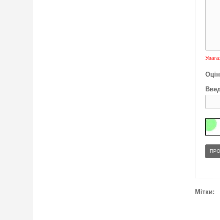
Увага
Оцін
Введ
ПР
Мітки: