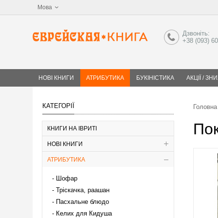
Мова
Дзвоніть:
+38 (093) 6
НОВІ КНИГИ
АТРИБУТИКА
БУКІНІСТИКА
АКЦІЇ / ЗН
КАТЕГОРІЇ
Головна
Пок
КНИГИ НА ІВРИТІ
НОВІ КНИГИ
АТРИБУТИКА
Шофар
Тріскачка, раашан
Пасхальне блюдо
Келих для Кидуша