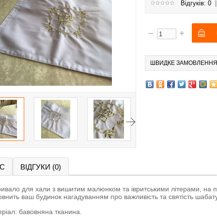
Відгуків: 0
ШВИДКЕ ЗАМОВЛЕНН
С
ВІДГУКИ (0)
ивало для хали з вишитим малюнком та івритськими літерами, на під
внить ваш будинок нагадуванням про важливість та святість шабату
ріал: бавовняна тканина.