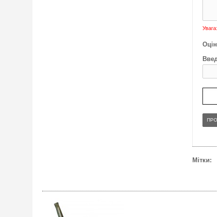
Увага
Оцін
Введ
ПР
Мітки: