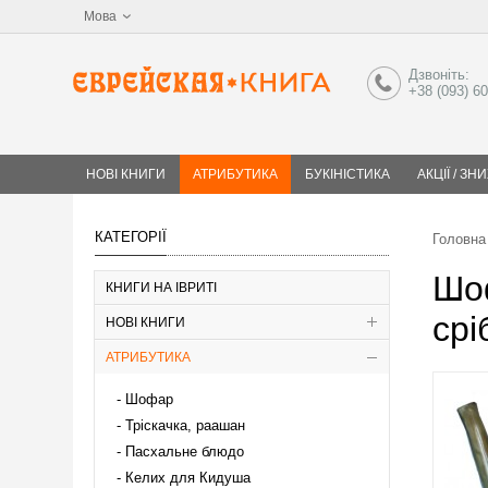
Мова
Дзвоніть:
+38 (093) 6
НОВІ КНИГИ
АТРИБУТИКА
БУКІНІСТИКА
АКЦІЇ / ЗН
КАТЕГОРІЇ
Головна
Шоф
КНИГИ НА ІВРИТІ
срі
НОВІ КНИГИ
АТРИБУТИКА
Шофар
Тріскачка, раашан
Пасхальне блюдо
Келих для Кидуша