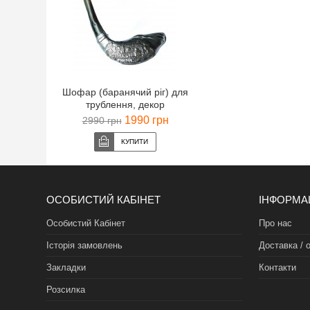
Шофар (баранячий ріг) для
трублення, декор
срібло,Єрусалим,37 см
1990 грн
2990 грн
ОСОБИСТИЙ КАБІНЕТ
ІНФОРМА
Особистий Кабінет
Про нас
Історія замовлень
Доставка / 
Закладки
Контакти
Розсилка