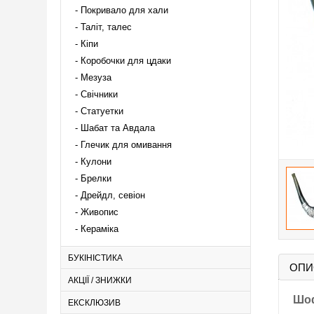
Покривало для хали
Таліт, талес
Кіпи
Коробочки для цдаки
Мезуза
Свічники
Статуетки
Шабат та Авдала
Глечик для омивання
Кулони
Брелки
Дрейдл, севіон
Живопис
Кераміка
БУКІНІСТИКА
ОПИ
АКЦІЇ / ЗНИЖКИ
Шоф
ЕКСКЛЮЗИВ