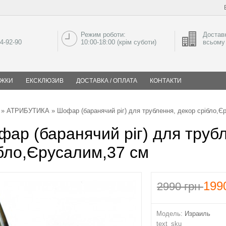
Режим роботи:
Доставк
04-92-90
10:00-18:00 (крім суботи)
всьому 
ИЖКИ
ЕКСКЛЮЗИВ
ДОСТАВКА / ОПЛАТА
КОНТАКТИ
»
АТРИБУТИКА
» Шофар (баранячий ріг) для трублення, декор срібло,Є
ар (баранячий ріг) для труб
бло,Єрусалим,37 см
199
2990
грн
Модель:
Израиль
text_sku