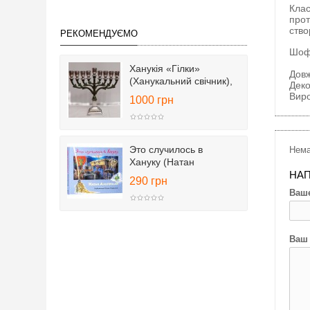
Клас
прот
ство
РЕКОМЕНДУЄМО
Шофа
Ханукія «Гілки»
Довж
(Ханукальний свічник),
Деко
25 см
Виро
1000 грн
Это случилось в
Нема
Хануку (Натан
Альтерман)
НАП
290 грн
Ваше
Ваш 