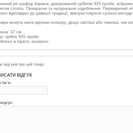
ичний ріг-шофар барана, декорований сріблом 925 проби, зображе
ягом століть. Прекрасне та натуральне оздоблення. Перевірений чіт
рені відповідно до давньої традиції, використовуючи сучасні методи
ри можуть мати відтінки кольору, дещо світліші або темніші, ніж з
ина: 37 см.
р: срібло 925 проби.
блено в Ізраїлі, кошерно.
є відгуків про цей товар.
ИСАТИ ВІДГУК
 Ім’я:
відгук: