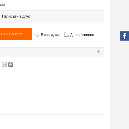
чии
|
Написати відгук
В закладки
До порівняння
Я