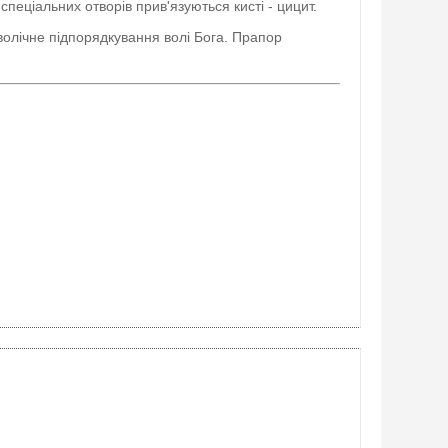
спеціальних отворів прив'язуються кисті - цицит.
мволічне підпорядкування волі Бога. Прапор