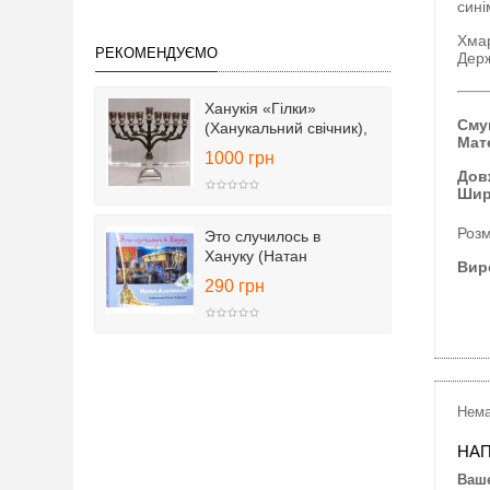
сині
Хмар
РЕКОМЕНДУЄМО
Держ
Ханукія «Гілки»
Сму
(Ханукальний свічник),
Мат
25 см
1000 грн
Дов
Шир
Розм
Это случилось в
Хануку (Натан
Виро
Альтерман)
290 грн
Нема
НАП
Ваше