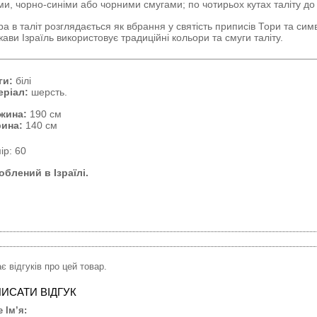
ми, чорно-синіми або чорними смугами; по чотирьох кутах таліту до 
а в таліт розглядається як вбрання у святість приписів Тори та си
ави Ізраїль використовує традиційні кольори та смуги таліту.
ги:
білі
еріал:
шерсть.
жина:
190 см
ина:
140 см
ір: 60
блений в Ізраїлі.
є відгуків про цей товар.
ИСАТИ ВІДГУК
 Ім’я: