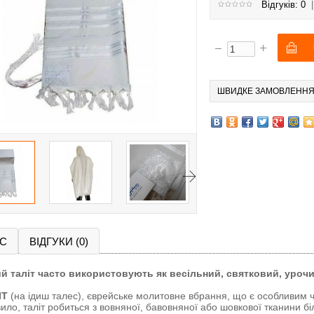
Відгуків: 0
ШВИДКЕ ЗАМОВЛЕНН
С
ВІДГУКИ (0)
ий таліт часто використовують як весільний, святковий, уроч
ІТ
(на ідиш талес), єврейське молитовне вбрання, що є особливим 
ило, таліт робиться з вовняної, бавовняної або шовкової тканини б