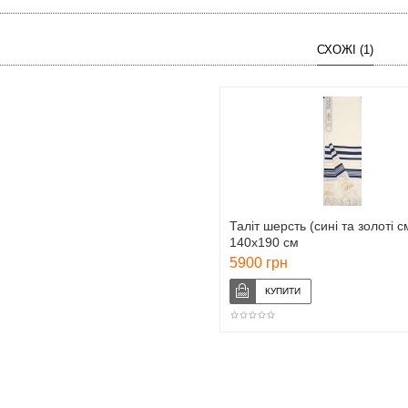
СХОЖІ (1)
Таліт шерсть (сині та золоті с
140х190 см
5900 грн