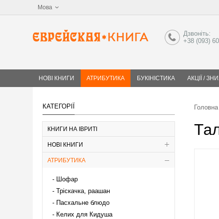
Мова
Дзвоніть:
+38 (093) 6
НОВІ КНИГИ
АТРИБУТИКА
БУКІНІСТИКА
АКЦІЇ / ЗН
КАТЕГОРІЇ
Головна
Тал
КНИГИ НА ІВРИТІ
НОВІ КНИГИ
АТРИБУТИКА
Шофар
Тріскачка, раашан
Пасхальне блюдо
Келих для Кидуша