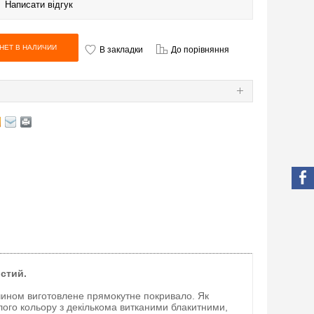
|
Написати відгук
В закладки
До порівняння
Я
истий.
чином виготовлене прямокутне покривало. Як
ілого кольору з декількома витканими блакитними,