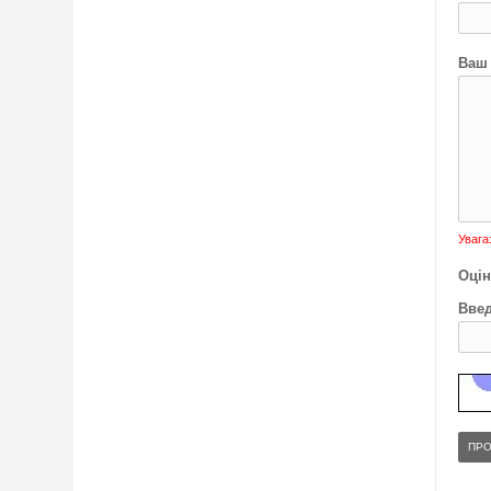
Ваш 
Увага
Оцін
Введ
ПР