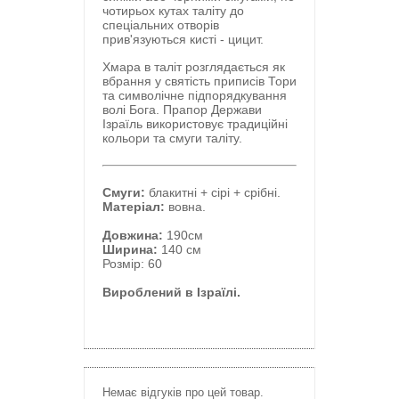
чотирьох кутах таліту до
спеціальних отворів
прив'язуються кисті - цицит.
Хмара в таліт розглядається як
вбрання у святість приписів Тори
та символічне підпорядкування
волі Бога. Прапор Держави
Ізраїль використовує традиційні
кольори та смуги таліту.
Смуги:
блакитні + сірі + срібні.
Матеріал:
вовна.
Довжина:
190см
Ширина:
140 см
Розмір: 60
Вироблений в Ізраїлі.
Немає відгуків про цей товар.