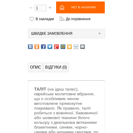
В закладки
До порівняння
ШВИДКЕ ЗАМОВЛЕННЯ
ОПИС
ВІДГУКИ (0)
ТАЛІТ
(на ідиш талес),
єврейське молитовне вбрання,
що є особливим чином
виготовлене прямокутне
покривало. Як правило, таліт
робиться з вовняної, бавовняної
або шовкової тканини білого
кольору з декількома витканими
блакитними, синіми, чорно-
синіми або чорними смугами; по