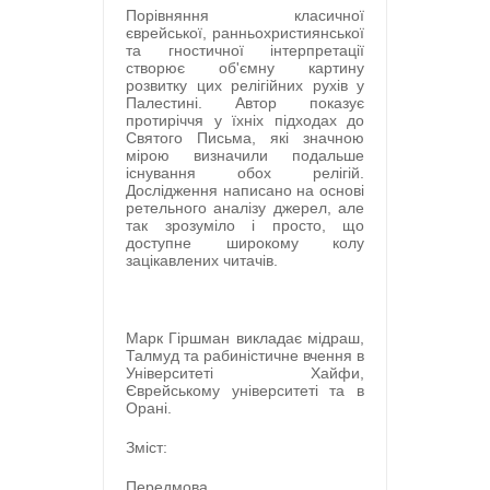
Порівняння класичної
єврейської, ранньохристиянської
та гностичної інтерпретації
створює об'ємну картину
розвитку цих релігійних рухів у
Палестині. Автор показує
протиріччя у їхніх підходах до
Святого Письма, які значною
мірою визначили подальше
існування обох релігій.
Дослідження написано на основі
ретельного аналізу джерел, але
так зрозуміло і просто, що
доступне широкому колу
зацікавлених читачів.
Марк Гіршман викладає мідраш,
Талмуд та рабиністичне вчення в
Університеті Хайфи,
Єврейському університеті та в
Орані.
Зміст:
Передмова