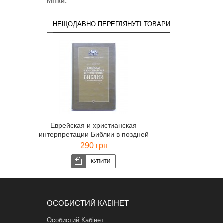
Мітки:
НЕЩОДАВНО ПЕРЕГЛЯНУТІ ТОВАРИ
Еврейская и христианская
интерпретации Библии в поздней
античности
290 грн
ОСОБИСТИЙ КАБІНЕТ
Особистий Кабінет