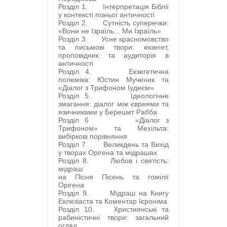
Розділ 1. Інтерпретація Біблії
у контексті пізньої античності
Розділ 2. Сутність суперечки:
«Вони не Ізраїль... Ми Ізраїль»
Розділ 3. Усне красномовство
та письмові твори: екзегет,
проповідник та аудиторія в
античності
Розділ 4. Екзегетична
полеміка: Юстин Мученик та
«Діалог з Трифоном Іудеєм»
Розділ 5. Ідеологічне
змагання: діалог між євреями та
язичниками у Берешит Рабба
Розділ 6 «Діалог з
Трифоном» та Мехільта:
вибіркові порівняння
Розділ 7. Великдень та Вихід
у творах Орігена та мідрашах
Розділ 8. Любов і святість:
мідраш
на Пісня Пісень та гомілії
Орігена
Розділ 9. Мідраш на Книгу
Еклезіаста та Коментар Ієроніма
Розділ 10. Християнські та
рабиністичні твори: загальний
огляд