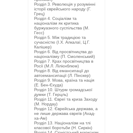
Розділ 3. Революція у розумінні
історії єврейського народу (Г.
Грец)
Розділ 4. Соціалізм та
націоналізм як критика
буржуазного суспільства (М.
Гесс)
Розділ 5. Між традицією та
сучасністю (І.Х. Алкалаї, Ц.Г.
Калішер)
Розділ 6. Від просвітництва до
націоналізму (П. Смоленський)
Розділ 7. Крах просвітництва в
Росії (М.Л. Лілієнблюм)
Розділ 8. Від емансипації до
автоемансипації (Л. Пінскер)
Розділ 9. Мова, країна та нація
(Е. Бен-Єхуда)
Розділ 10. Штурм громадської
думки (Т. Герцль)
Розділ 11. Євреї та криза Заходу
(М. Нордау)
Розділ 12. Єврейська держава, а
не лише держава євреїв (Ахад-
ха-Ам)
Розділ 13. Націоналізм на тлі
класової боротьби (Н. Сиркін)
Розділ 14. Сіоністський марксизм