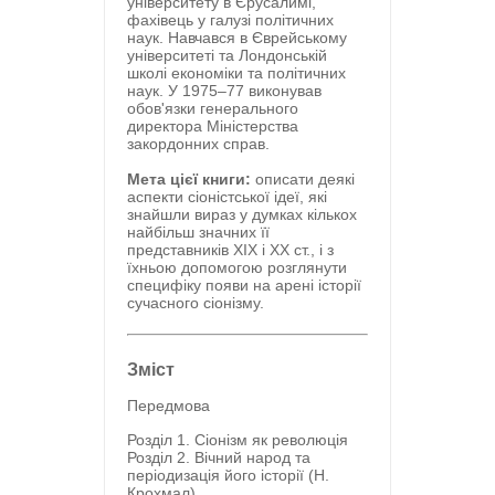
університету в Єрусалимі,
фахівець у галузі політичних
наук. Навчався в Єврейському
університеті та Лондонській
школі економіки та політичних
наук. У 1975–77 виконував
обов'язки генерального
директора Міністерства
закордонних справ.
Мета цієї книги:
описати деякі
аспекти сіоністської ідеї, які
знайшли вираз у думках кількох
найбільш значних її
представників XIX і XX ст., і з
їхньою допомогою розглянути
специфіку появи на арені історії
сучасного сіонізму.
Зміст
Передмова
Розділ 1. Сіонізм як революція
Розділ 2. Вічний народ та
періодизація його історії (Н.
Крохмал)