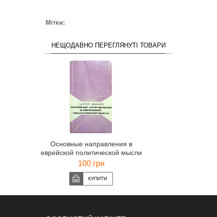
Мітки:
НЕЩОДАВНО ПЕРЕГЛЯНУТІ ТОВАРИ
Основные направления в
еврейской политической мысли
(Шломо Авинери)
100 грн