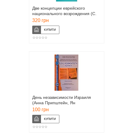
Две концепции еврейского
национального возрождения (С.
М. Дубнов и Б.-Ц. Динур)
320 грн
День независимости Израиля
(Анна Припштейн, Ян
Приворотский)
100 грн