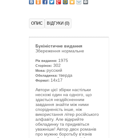
ОПИС
ВІДГУКИ (0)
Букіністичне видання
Збереження нормальне
1975
Рік видання:
302
Сторінок:
русский
Мова:
тверда
Обкладинка:
14x17
Формат:
Автори цієї збірки настільки
несхожі один на одного, що
здається нездійсненним
завдання знайти між ними
спорідненість інше, ніж
використання літер російського
алфавіту. Але відкрийте
обкладинку та придивіться
уважніше! Автор двох романів
про мужню боротьбу в'язнів