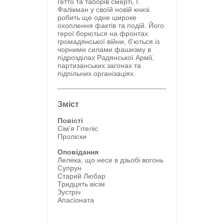
гетто та таборів смерті, І.
Фалікман у своїй новій книзі
робить ще одне широке
охоплення фактів та подій. Його
герої борються на фронтах
громадянської війни, б'ються із
чорними силами фашизму в
підрозділах Радянської Армії,
партизанських загонах та
підпільних організаціях.
Зміст
Повісті
Сім'я Гітеліс
Проліски
Оповідання
Лелека, що несе в дзьобі вогонь
Супрун
Старий Любар
Тридцять вісім
Зустріч
Апасіоната