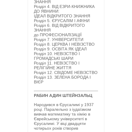
ЗНАННЯ
Розділ 4.
ВІД ЕЗРИ-КНИЖНИКА
ДО ЯВНИНИ:
ІДЕАЛ
ВІДКРИТОГО ЗНАННЯ
Розділ 5.
ЄРУСАЛІМ І АФІНИ
Розділ 6.
ВІД ВІДКРИТОГО
ЗНАННЯ
до
ПРОФЕСІОНАЛІЗАЦІЇ
Розділ 7.
УНІВЕРСИТЕТИ
Розділ 8.
ЦЕРКВА І НЕВІЗСТВО
Розділ 9.
ОСВІТА ЯК ІДЕАЛ
Розділ 10.
НЕВІЗСТВО І
ГРОМАДСЬКІ ШАРИ
Розділ 11.
НЕВІЗСТВО І
РЕЛІГІЙНЕ ЖИТТЯ
Розділ 12.
СВІДОМЕ НЕВІЗСТВО
Розділ 13.
ЗЕЛЕНА БОРОДА І
ВІЄР
РАБИН АДИН ШТЕЙНЗАЛЬЦ
Народився в Єрусалимі у 1937
році. Паралельно з іудаїзмом
вивчав математику та хімію в
Єврейському університеті в
Єрусалимі. У віці двадцяти
чотирьох років створив