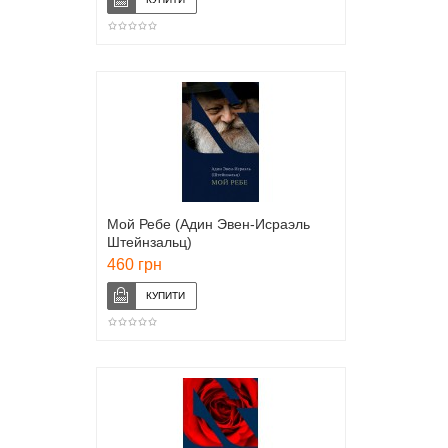
Мой Ребе (Адин Эвен-Исраэль
Штейнзальц)
460 грн