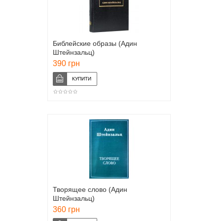
Библейские образы (Адин
Штейнзальц)
390 грн
Творящее слово (Адин
Штейнзальц)
360 грн