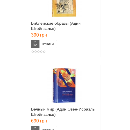
Библейские образы (Адин
Штейнзальц)
390 грн
Вечный мир (Адин Эвен-Исраэль
Штейнзальц)
690 грн