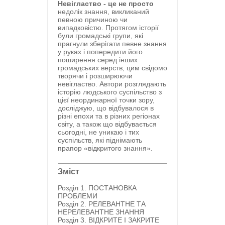
Невігластво - це не просто
недолік знання, викликаний
певною причиною чи
випадковістю. Протягом історії
були громадські групи, які
прагнули зберігати певне знання
у руках і попередити його
поширення серед інших
громадських верств, цим свідомо
творячи і розширюючи
невігластво. Автори розглядають
історію людського суспільство з
цієї неординарної точки зору,
досліджую, що відбувалося в
різні епохи та в різних регіонах
світу, а також що відбувається
сьогодні, не уникаю і тих
суспільств, які піднімають
прапор «відкритого знання».
Зміст
Розділ 1.
ПОСТАНОВКА
ПРОБЛЕМИ
Розділ 2.
РЕЛЕВАНТНЕ ТА
НЕРЕЛЕВАНТНЕ ЗНАННЯ
Розділ 3.
ВІДКРИТЕ І ЗАКРИТЕ