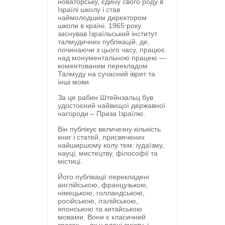
новаторську, єдину свого роду в
Ізраїлі школу і став
наймолодшим директором
школи в країні. 1965 року
заснував Ізраїльський інститут
талмудичних публікацій, де,
починаючи з цього часу, працює
над монументальною працею —
коментованим перекладом
Талмуду на сучасний іврит та
інші мови.
За це рабин Штейнзальц був
удостоєний найвищої державної
нагороди – Приза Ізраїлю.
Він публікує величезну кількість
книг і статей, присвячених
найширшому колу тем: іудаїзму,
науці, мистецтву, філософії та
містиці.
Його публікації перекладені
англійською, французькою,
німецькою, голландською,
російською, італійською,
японською та китайською
мовами. Вони є класичний