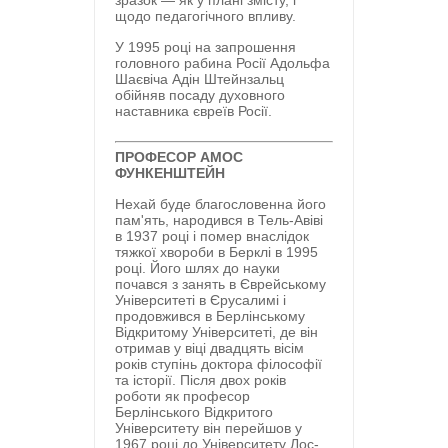
зразок — як у плані змісту, і
щодо педагогічного впливу.
У 1995 році на запрошення
головного рабина Росії Адольфа
Шаєвіча Адін Штейнзальц
обійняв посаду духовного
наставника євреїв Росії.
ПРОФЕСОР АМОС
ФУНКЕНШТЕЙН
Нехай буде благословенна його
пам'ять, народився в Тель-Авіві
в 1937 році і помер внаслідок
тяжкої хвороби в Берклі в 1995
році. Його шлях до науки
почався з занять в Єврейському
Університеті в Єрусалимі і
продовжився в Берлінському
Відкритому Університеті, де він
отримав у віці двадцять вісім
років ступінь доктора філософії
та історії. Після двох років
роботи як професор
Берлінського Відкритого
Університету він перейшов у
1967 році до Університету Лос-