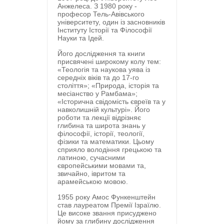
Анжелеса. З 1980 року -
професор Тель-Авівського
університету, один із засновників
Інституту Історії та Філософії
Науки та Ідей.
Його дослідження та книги
присвячені широкому колу тем:
«Теологія та наукова уява із
середніх віків та до 17-го
століття»; «Природа, історія та
месіанство у Рамбама»;
«Історична свідомість євреїв та у
навколишній культурі». Його
роботи та лекції відрізняє
глибина та широта знань у
філософії, історії, теології,
фізики та математики. Цьому
сприяло володіння грецькою та
латиною, сучасними
європейськими мовами та,
звичайно, івритом та
арамейською мовою.
1955 року Амос Функенштейн
став лауреатом Премії Ізраїлю.
Це високе звання присуджено
йому за глибину дослідження