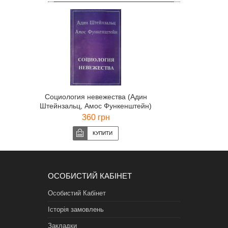
Социология невежества (Адин
Штейнзальц, Амос Функенштейн)
360 грн
ОСОБИСТИЙ КАБІНЕТ
Особистий Кабінет
Історія замовлень
Закладки