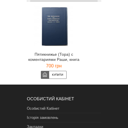
Пятикнижье (Тора) с
коментариями Раши, книга
Брейшит. (английский, иврит)
700 грн
ОСОБИСТИЙ КАБІНЕТ
Особистий Кабінет
Історія замовлень
Закладки