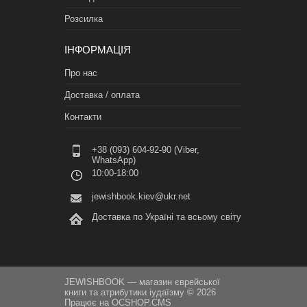
Розсилка
ІНФОРМАЦІЯ
Про нас
Доставка / оплата
Контакти
+38 (093) 604-92-90 (Viber,
WhatsApp)
10:00-18:00
jewishbook.kiev@ukr.net
Доставка по Україні та всьому світу
JEWISHBOOK — магазин єврейської
книги та атрибутики іудаїзму © 2026
Працює на
OCSHOP.CMS