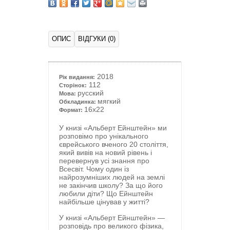
ОПИС
ВІДГУКИ (0)
2018
Рік видання:
112
Сторінок:
русский
Мова:
мягкий
Обкладинка:
16x22
Формат:
У книзі «Альберт Ейнштейн» ми
розповімо про унікального
єврейського вченого 20 століття,
який вивів на новий рівень і
перевернув усі знання про
Всесвіт. Чому один із
найрозумніших людей на землі
не закінчив школу? За що його
любили діти? Що Ейнштейн
найбільше цінував у житті?
У книзі «Альберт Ейнштейн»
—
розповідь про великого фізика,