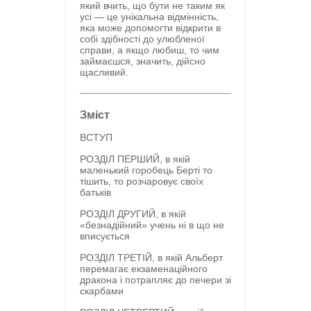
який вчить, що бути не таким як
усі — це унікальна відмінність,
яка може допомогти відкрити в
собі здібності до улюбленої
справи, а якщо любиш, то чим
займаєшся, значить, дійсно
щасливий.
Зміст
ВСТУП
РОЗДІЛ ПЕРШИЙ, в якій
маленький горобець Берті то
тішить, то розчаровує своїх
батьків
РОЗДІЛ ДРУГИЙ, в якій
«безнадійний» учень ні в що не
вписується
РОЗДІЛ ТРЕТІЙ, в якій Альберт
перемагає екзаменаційного
дракона і потрапляє до печери зі
скарбами