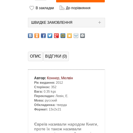
В закладки
До порівняння
ШВИДКЕ ЗАМОВЛЕННЯ
ОПИС
ВІДГУКИ (0)
Автор:
Коннер, Мелвін
Рік видання:
2012
Сторінок:
352
Вага:
0.35 kgs
Перекладач:
Левін, Е.
Мова:
русский
Обкладинка:
тверда
Формат:
13x2x21
Євреїв називали народом Книги,
проте їх також називали