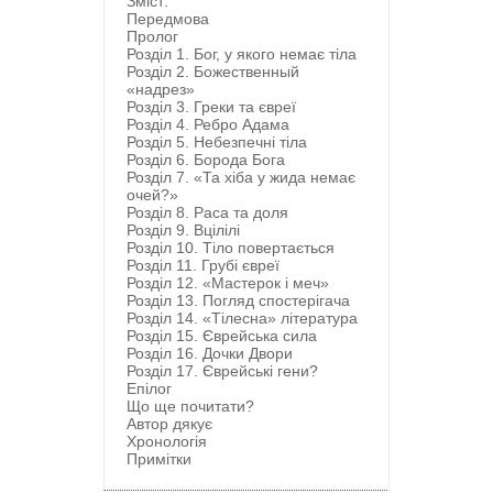
Зміст:
Передмова
Пролог
Розділ 1. Бог, у якого немає тіла
Розділ 2. Божественный
«надрез»
Розділ 3. Греки та євреї
Розділ 4. Ребро Адама
Розділ 5. Небезпечні тіла
Розділ 6. Борода Бога
Розділ 7. «Та хіба у жида немає
очей?»
Розділ 8. Раса та доля
Розділ 9. Вцілілі
Розділ 10. Тіло повертається
Розділ 11. Грубі євреї
Розділ 12. «Мастерок і меч»
Розділ 13. Погляд спостерігача
Розділ 14. «Тілесна» література
Розділ 15. Єврейська сила
Розділ 16. Дочки Двори
Розділ 17. Єврейські гени?
Епілог
Що ще почитати?
Автор дякує
Хронологія
Примітки