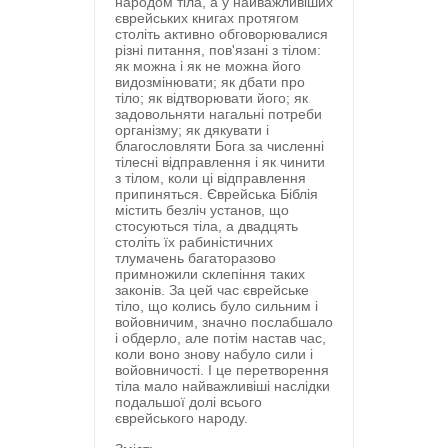
народом тіла, а у найважливіших
єврейських книгах протягом
століть активно обговорювалися
різні питання, пов'язані з тілом:
як можна і як не можна його
видозмінювати; як дбати про
тіло; як відтворювати його; як
задовольняти нагальні потреби
організму; як дякувати і
благословляти Бога за численні
тілесні відправлення і як чинити
з тілом, коли ці відправлення
припиняться. Єврейська Біблія
містить безліч установ, що
стосуються тіла, а двадцять
століть їх рабиністичних
тлумачень багаторазово
примножили склепіння таких
законів. За цей час єврейське
тіло, що колись було сильним і
войовничим, значно послабшало
і обдерло, але потім настав час,
коли воно знову набуло сили і
войовничості. І це перетворення
тіла мало найважливіші наслідки
подальшої долі всього
єврейського народу.