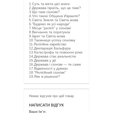
1.Суть та мета цієї книги
2.Держава Ізраїль, що це таке?
3.Що таке сіонізм?
4.Что такое Община Израиля?
5.Свята Земля та Свята мова
6."Будемо як усі народи"
7.Місце "релігії" у сіонізмі
8.Вигнання та порятунок
9.Іврит та Свята мова
10.Таємниця успіху сіонізму
11.Релігійне єврейство
12.Декларація Бальфура
13.Катастрофа та повоєнні роки
14.Держава стає реальністю
15.Держава у дії
16.Держава і сіонізм — те саме
17.Відмінності у думках
18."Релігійний сіонізм"
19.Яке ж рішення?
Немає відгуків про цей товар.
НАПИСАТИ ВІДГУК
Ваше Ім’я: