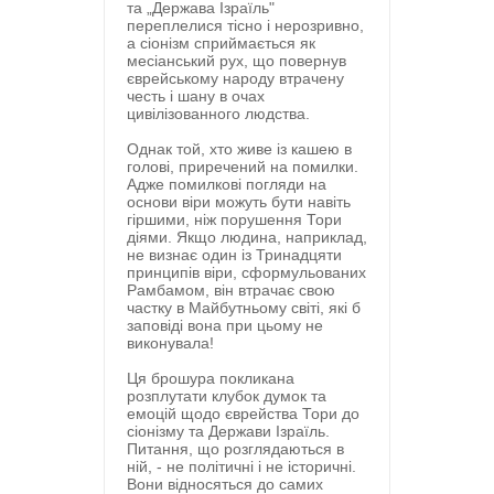
та „Держава Ізраїль"
переплелися тісно і нерозривно,
а сіонізм сприймається як
месіанський рух, що повернув
єврейському народу втрачену
честь і шану в очах
цивілізованного людства.
Однак той, хто живе із кашею в
голові, приречений на помилки.
Адже помилкові погляди на
основи віри можуть бути навіть
гіршими, ніж порушення Тори
діями. Якщо людина, наприклад,
не визнає один із Тринадцяти
принципів віри, сформульованих
Рамбамом, він втрачає свою
частку в Майбутньому світі, які б
заповіді вона при цьому не
виконувала!
Ця брошура покликана
розплутати клубок думок та
емоцій щодо єврейства Тори до
сіонізму та Держави Ізраїль.
Питання, що розглядаються в
ній, - не політичні і не історичні.
Вони відносяться до самих