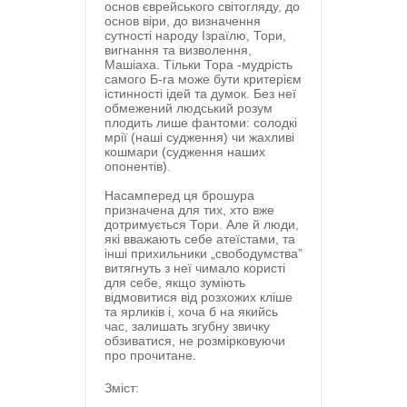
основ єврейського світогляду, до
основ віри, до визначення
сутності народу Ізраїлю, Тори,
вигнання та визволення,
Машіаха. Тільки Тора -мудрість
самого Б-ra може бути критерієм
істинності ідей та думок. Без неї
обмежений людський розум
плодить лише фантоми: солодкі
мрії (наші судження) чи жахливі
кошмари (судження наших
опонентів).
Насамперед ця брошура
призначена для тих, хто вже
дотримується Тори. Але й люди,
які вважають себе атеїстами, та
інші прихильники „свободумства”
витягнуть з неї чимало користі
для себе, якщо зуміють
відмовитися від розхожих кліше
та ярликів і, хоча б на якийсь
час, залишать згубну звичку
обзиватися, не розмірковуючи
про прочитане.
Зміст: