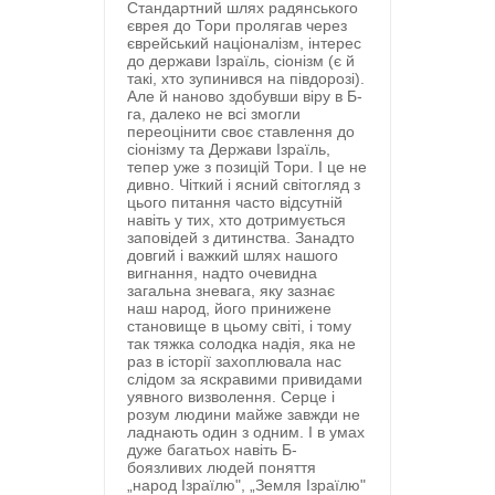
Стандартний шлях радянського
єврея до Тори пролягав через
єврейський націоналізм, інтерес
до держави Ізраїль, сіонізм (є й
такі, хто зупинився на півдорозі).
Але й наново здобувши віру в Б-
га, далеко не всі змогли
переоцінити своє ставлення до
сіонізму та Держави Ізраїль,
тепер уже з позицій Тори. І це не
дивно. Чіткий і ясний світогляд з
цього питання часто відсутній
навіть у тих, хто дотримується
заповідей з дитинства. Занадто
довгий і важкий шлях нашого
вигнання, надто очевидна
загальна зневага, яку зазнає
наш народ, його принижене
становище в цьому світі, і тому
так тяжка солодка надія, яка не
раз в історії захоплювала нас
слідом за яскравими привидами
уявного визволення. Серце і
розум людини майже завжди не
ладнають один з одним. І в умах
дуже багатьох навіть Б-
боязливих людей поняття
„народ Ізраїлю", „Земля Ізраїлю"