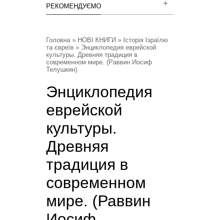
РЕКОМЕНДУЄМО
Головна
»
НОВІ КНИГИ
»
Історія Ізраїлю
та євреїв
» Энциклопедия еврейской
культуры. Древняя традиция в
современном мире. (Раввин Иосиф
Телушкин)
Энциклопедия
еврейской
культуры.
Древняя
традиция в
современном
мире. (Раввин
Иосиф