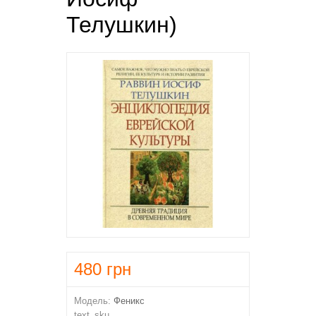
Телушкин)
480
грн
Модель:
Феникс
text_sku