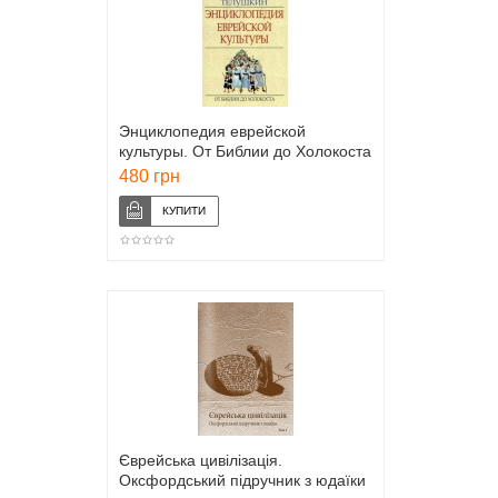
Энциклопедия еврейской
культуры. От Библии до Холокоста
(Раввин Иосиф Телушкин)
480 грн
Єврейська цивілізація.
Оксфордський підручник з юдаїки