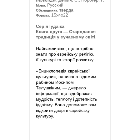
Демин, С., Порогер, Г.
Перекладач:
Русский
Мова:
тверда
Обкладинка:
15x4x22
Формат:
Серія Іудаїка.
Книга друга
— Стародавня
традиція у сучасному світі.
Найважливіше, що потрібно
знати про
єврейську релігію,
її
культурі та
історії розвитку.
«Енциклопедія єврейської
культури», написана відомим
рабином Йосипом
Телушкіним,
— джерело
інформації, що відображає
мудрість, теплоту і
дотепність
іудаїзму. Вона допоможе вам
відкрити двері в
єврейську
культуру.