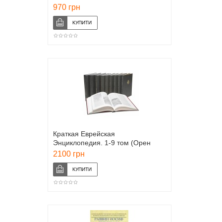
970 грн
Краткая Еврейская
Энциклопедия. 1-9 том (Орен
Ицхак, Занд Михаэль)
2100 грн