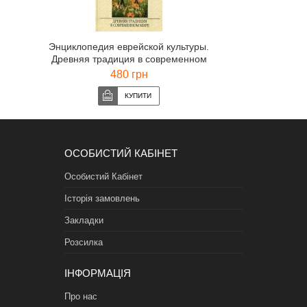
Энциклопедия еврейской культуры.
Древняя традиция в современном
мире. (Раввин Иосиф Телушкин)
480 грн
ОСОБИСТИЙ КАБІНЕТ
Особистий Кабінет
Історія замовлень
Закладки
Розсилка
ІНФОРМАЦІЯ
Про нас