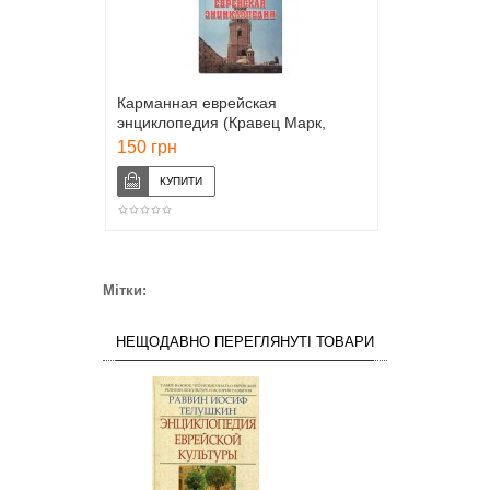
Карманная еврейская
энциклопедия (Кравец Марк,
Малтынский Марк)
150 грн
Мітки:
НЕЩОДАВНО ПЕРЕГЛЯНУТІ ТОВАРИ