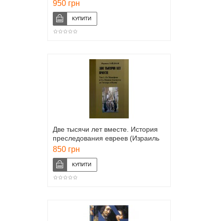
(у 2-х томах)
950 грн
Две тысячи лет вместе. История
преследования евреев (Израиль
Зайдман)
850 грн