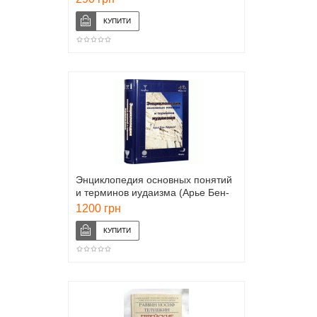
Энциклопедия основных понятий
и терминов иудаизма (Арье Бен-
Эфраим)
1200 грн