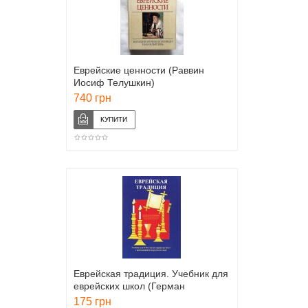
Еврейские ценности (Раввин
Иосиф Телушкин)
740 грн
Еврейская традиция. Учебник для
еврейских школ (Герман
Брановер)
175 грн