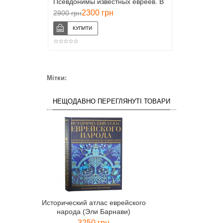
Псевдонимы известных евреев. В
2 томах
2300 грн
2900 грн
Мітки:
НЕЩОДАВНО ПЕРЕГЛЯНУТІ ТОВАРИ
Исторический атлас еврейского
народа (Эли Барнави)
3250 грн