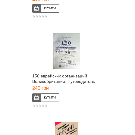
150 еврейских организаций
Великобритании. Путеводитель
(Олег Козерод)
240 грн