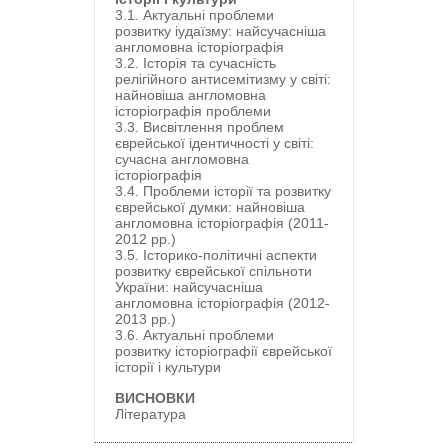
3.1. Актуальні проблеми
розвитку іудаїзму: найсучасніша
англомовна історіографія
3.2. Історія та сучасність
релігійного антисемітизму у світі:
найновіша англомовна
історіографія проблеми
3.3. Висвітлення проблем
єврейської ідентичності у світі:
сучасна англомовна
історіографія
3.4. Проблеми історії та розвитку
єврейської думки: найновіша
англомовна історіографія (2011-
2012 рр.)
3.5. Історико-політичні аспекти
розвитку єврейської спільноти
України: найсучасніша
англомовна історіографія (2012-
2013 рр.)
3.6. Актуальні проблеми
розвитку історіографії єврейської
історії і культури
ВИСНОВКИ
Література