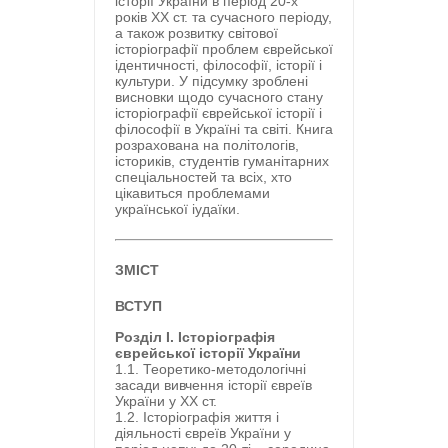
історії України в період 20-х
років ХХ ст. та сучасного періоду,
а також розвитку світової
історіографії проблем єврейської
ідентичності, філософії, історії і
культури. У підсумку зроблені
висновки щодо сучасного стану
історіографії єврейської історії і
філософії в Україні та світі. Книга
розрахована на політологів,
істориків, студентів гуманітарних
спеціальностей та всіх, хто
цікавиться проблемами
української іудаїки.
ЗМІСТ
ВСТУП
Розділ І. Історіографія
єврейської історії України
1.1. Теоретико-методологічні
засади вивчення історії євреїв
України у ХХ ст.
1.2. Історіографія життя і
діяльності євреїв України у