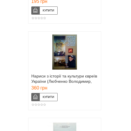
Хаймович)
195 грн
Нариси з історії та культури євреїв
України (Любченко Володимир,
Фінберг Леонід)
360 грн