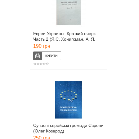
Евреи Украины. Краткий очерк.
Часть 2 (Я.С. Хонигсман, А. Я.
Найман)
190 грн
Сучасні єврейські громади Європи
(Олег Козерод)
250 грн