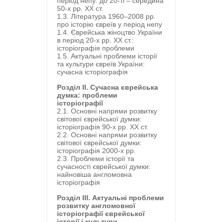
період непу: до 20-ті – середина
50-х рр. ХХ ст.
1.3. Література 1960–2008 рр.
про історію євреїв у період непу
1.4. Єврейська жіноцтво України
в період 20-х рр. ХХ ст.:
історіографія проблеми
1.5. Актуальні проблеми історії
та культури євреїв України:
сучасна історіографія
Розділ ІІ. Сучасна єврейська
думка: проблеми
історіографії
2.1. Основні напрями розвитку
світової єврейської думки:
історіографія 90-х рр. ХХ ст.
2.2. Основні напрями розвитку
світової єврейської думки:
історіографія 2000-х рр.
2.3. Проблеми історії та
сучасності єврейської думки:
найновіша англомовна
історіографія
Розділ ІІІ. Актуальні проблеми
розвитку англомовної
історіографії єврейської
історії і культури