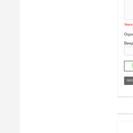
Увага
Оцін
Введ
ПР