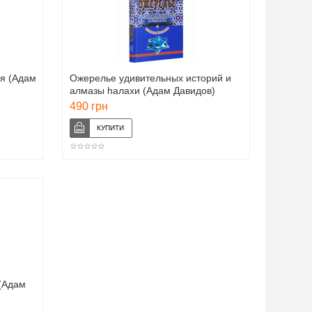
я (Адам
Ожерелье удивительных историй и
алмазы hалахи (Адам Давидов)
490 грн
(Адам