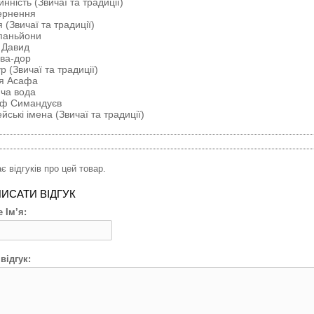
инність (Звичаї та традиції)
ернення
я (Звичаї та традиції)
паньйони
 Давид
ва-дор
р (Звичаї та традиції)
ня Асафа
ча вода
ф Симандуєв
йські імена (Звичаї та традиції)
є відгуків про цей товар.
ИСАТИ ВІДГУК
 Ім’я:
відгук: