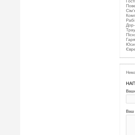
Гост
Пов
Сім'
Ком
Рабі
Дор-
Трау
Піс
Гаря
Юси
Євре
Нема
НАП
Ваше
Ваш 