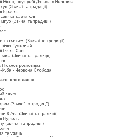
і Нісон, онук рабі Давида з Нальчика.
хун (Звичаї та традиції)
і Ісроель
авники та вчителі
Кіпур (Звичаї та традиції)
о
дес
и та вчитися (Звичаї та традиції)
 річка Гудіалчай
і Іхіель Саві
-міла (Звичаї та традиції)
лля
к Нісанов розповідає
-Куба - Червона Слобода
атні оповідання:
ок
ий слуга
ога
рим (Звичаї та традиції)
уни
ни 9 Ава (Звичаї та традиції)
і Нуріель
ну (Звичаї та традиції)
ричи
я та удача