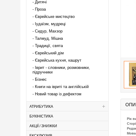
Дитячі
Проза
Єврейське мистецтво
Іудаїзм, мудреці
Сидур, Махзор
Талмуд, Мішна
Традиції, свята
Єврейський дім
Єврейська кухня, кашрут
Іврит - словники, розмовники,
підручники
Бізнес
Книги на івриті та англійській
Новий товар із дефектом
ОПИ
АТРИБУТИКА
БУКІНІСТИКА
Рік в
Сторі
АКЦІЇ / ЗНИЖКИ
Реда
Мова
ЕКСКЛЮЗИВ