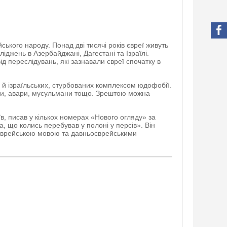
йського народу. Понад дві тисячі років євреї живуть
іджень в Азербайджані, Дагестані та Ізраїлі.
ід переслідувань, які зазнавали євреї спочатку в
лі й ізраїльських, стурбованих комплексом юдофобії.
зари, авари, мусульмани тощо. Зрештою можна
їв, писав у кількох номерах
«
Нового огляду
»
за
на, що колись перебував у полоні у персів
»
. Він
ньоєврейською мовою та давньоєврейськими