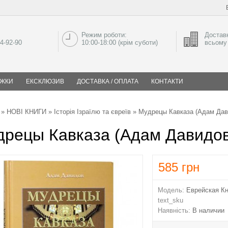
Режим роботи:
Доставк
04-92-90
10:00-18:00 (крім суботи)
всьому 
ИЖКИ
ЕКСКЛЮЗИВ
ДОСТАВКА / ОПЛАТА
КОНТАКТИ
»
НОВІ КНИГИ
»
Історія Ізраїлю та євреїв
» Мудрецы Кавказа (Адам Дав
дрецы Кавказа (Адам Давидов
585
грн
Модель:
Еврейская Кн
text_sku
Наявність:
В наличии