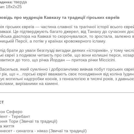
тверда
адинка:
18x2x25
ат:
овідь про мудреців Кавказу та традиції гірських євреїв
рія гірських євреїв
—
частина славної та трагічної історії всього євре
авказі. Це підтверджують багато джерел, від Танаху до сучасних досл
йська діаспора на Кавказі то скорочувалася, то зростала, залежно в
ницькій Персії, а потім у країнах кровожерного ісламу.
лід брати до уваги безглузді вигадки деяких
«
істориків
»
, у тому чис
ькі євреї з подивом читають про себе, що вони колишні перси, хо
витися до того, що річка Йордан
—
притока річки Міссісіпі.
 Васильєв, який сумлінно і доброзичливо вивчав побут горських євре
 рік, що
«
...горські євреї вважають своє походження від коліна Іуди
ує могильні надгробки коєнів, з генеалогією в тисячі років, з дав
олами, вирізаними на камені.
ст
он Сеферо
ент - Теребант
ння Тори (Звичаї та традиції)
а життя
кнесет - синагога - німаз (Звичаї та традиції)