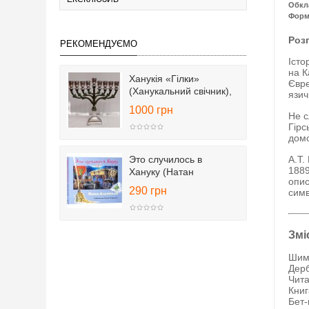
Обкл
Форм
Розп
РЕКОМЕНДУЄМО
Істо
на К
Ханукія «Гілки»
Євре
(Ханукальний свічник),
язич
25 см
1000 грн
Не с
Гірс
домо
Это случилось в
А.Т.
1889
Хануку (Натан
опис
Альтерман)
290 грн
симв
Змі
Шим
Дерб
Чита
Книг
Бет-