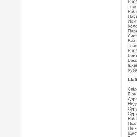
Рабб
Торе
Рабб
Наст
Йом 
Кол
Пар
Лист
Вчит
Тече
Рабб
Брит
Весі
Іцха
Куба
Шаб
Свід
Вірн
Дор
Неда
Сур
Суру
Рабб
Нісо
Не к
Щаст