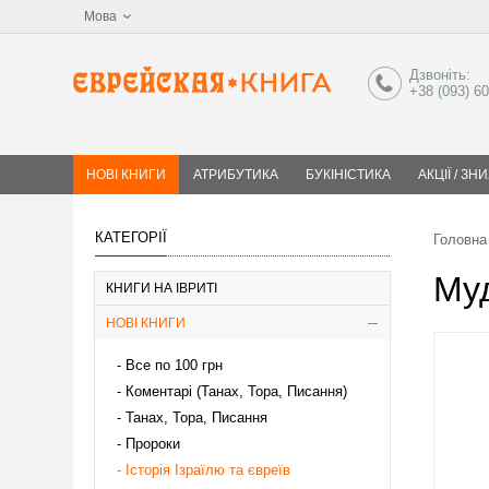
Мова
Дзвоніть:
+38 (093) 6
НОВІ КНИГИ
АТРИБУТИКА
БУКІНІСТИКА
АКЦІЇ / ЗН
КАТЕГОРІЇ
Головна
Му
КНИГИ НА ІВРИТІ
НОВІ КНИГИ
Все по 100 грн
Коментарі (Танах, Тора, Писання)
Танах, Тора, Писання
Пророки
Історія Ізраїлю та євреїв