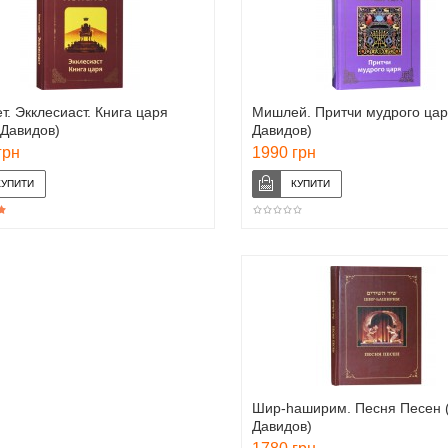
т. Экклесиаст. Книга царя
Мишлей. Притчи мудрого цар
 Давидов)
Давидов)
грн
1990 грн
Шир-hаширим. Песня Песен 
Давидов)