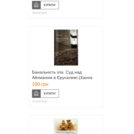
Банальність зла. Суд над
Айхманом в Єрусалимі (Ханна
Арендт)
190 грн