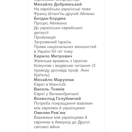
Михайло Добрянський
На єврейсько-українські теми
Франц Штанґль-другий Айхман
Богдан Кордюк
Процес Айхмана
До українсько-єврейської
дискусії
Провокація
Загрожений Ізраїль
Права національних меншостей
в Україні 50 літ тому
Кирило Митрович
Жменька вражень з Ізраїлю
Комунізм і жидівське питання (3
приводу доповіді проф. Анні
Кріґель)
Михайло Марунчак
Євреї в Манітобі
Василь Томків
Євреї у Великобританії
Всеволод Голубничий
Потреба покращання взаємин
між євреями й українцями
Омелян Рев’юк
Взаємини між українцями й
євреями в Америці до Другої
світової війни