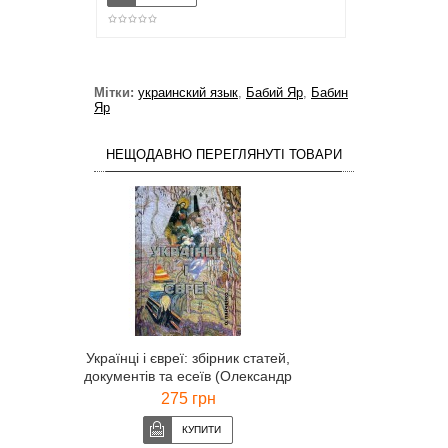
Мітки:
украинский язык
,
Бабий Яр
,
Бабин
Яр
НЕЩОДАВНО ПЕРЕГЛЯНУТІ ТОВАРИ
Українці і євреї: збірник статей,
документів та есеїв (Олександр
Панченко)
275 грн