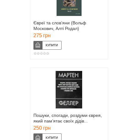
Євреї та слов’яни (Вольф
Москович, Алті Родал)
275 грн
Пошуки, спогади, роздуми єврея,
який пам’ятає своїх дідів...
(Мартен Феллер)
250 грн