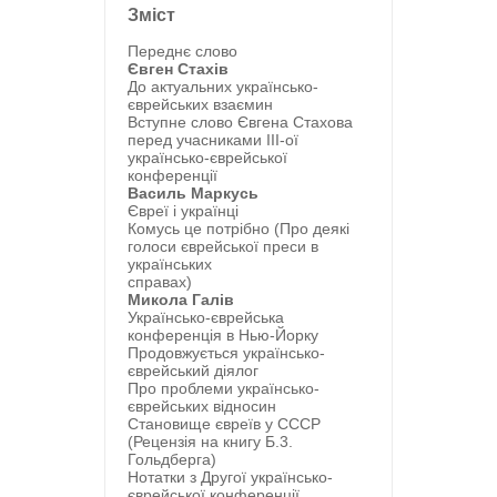
Зміст
Переднє слово
Євген Стахів
До актуальних українсько-
єврейських взаємин
Вступне слово Євгена Стахова
перед учасниками ІІІ-ої
українсько-єврейської
конференції
Василь Маркусь
Євреї і українці
Комусь це потрібно (Про деякі
голоси єврейської преси в
українських
справах)
Микола Галів
Українсько-єврейська
конференція в Нью-Йорку
Продовжується українсько-
єврейський діялог
Про проблеми українсько-
єврейських відносин
Становище євреїв у СССР
(Рецензія на книгу Б.3.
Гольдберга)
Нотатки з Другої українсько-
єврейської конференції