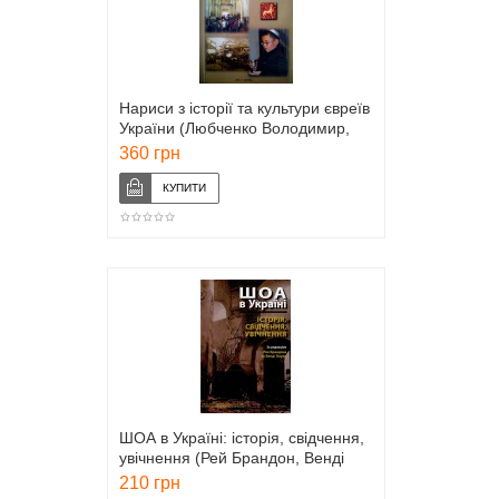
Нариси з історії та культури євреїв
України (Любченко Володимир,
Фінберг Леонід)
360 грн
ШОА в Україні: історія, свідчення,
увічнення (Рей Брандон, Венді
Лауер)
210 грн