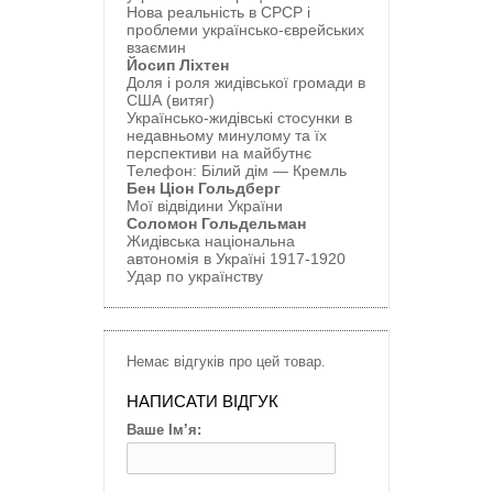
Нова реальність в СРСР і
проблеми українсько-єврейських
взаємин
Йосип Ліхтен
Доля і роля жидівської громади в
США (витяг)
Українсько-жидівські стосунки в
недавньому минулому та їх
перспективи
на майбутнє
Телефон: Білий дім
—
Кремль
Бен Ціон Гольдберг
Мої відвідини України
Соломон Гольдельман
Жидівська національна
автономія в Україні 1917-1920
Удар по українству
Немає відгуків про цей товар.
НАПИСАТИ ВІДГУК
Ваше Ім’я: