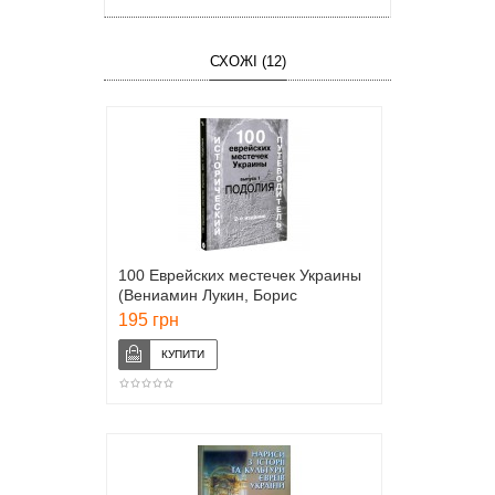
СХОЖІ (12)
100 Еврейских местечек Украины
(Вениамин Лукин, Борис
Хаймович)
195 грн