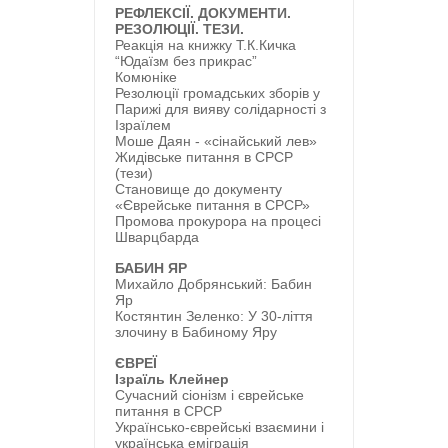
РЕФЛЕКСІЇ. ДОКУМЕНТИ.
РЕЗОЛЮЦІЇ. ТЕЗИ.
Реакція на книжку Т.К.Кичка
“Юдаїзм без прикрас”
Комюніке
Резолюції громадських зборів у
Парижі для вияву солідарності з
Ізраїлем
Моше Даян -
«
сінайський лев
»
Жидівське питання в СРСР
(тези)
Становище до документу
«Єврейське питання в СРСР»
Промова прокурора на процесі
Шварцбарда
БАБИН ЯР
Михайло Добрянський: Бабин
Яр
Костянтин Зеленко: У 30-ліття
злочину в Бабиному Яру
ЄВРЕЇ
Ізраїль Клейнер
Сучасний сіонізм і єврейське
питання в СРСР
Українсько-єврейські взаємини і
українська еміграція