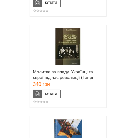
Молитва за владу. Українці та
євреї під час революції (Генрі
Абрамсон)
340 грн