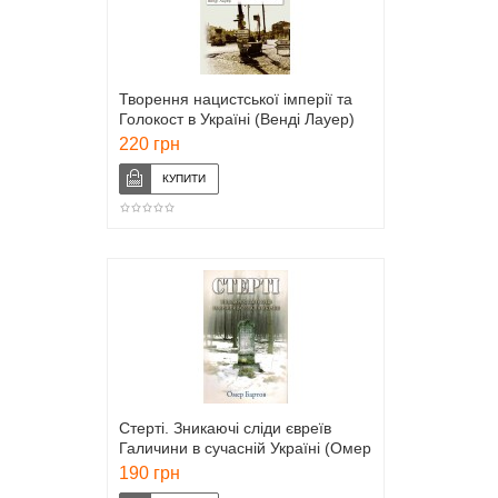
Творення нацистської імперії та
Голокост в Україні (Венді Лауер)
220 грн
Стерті. Зникаючі сліди євреїв
Галичини в сучасній Україні (Омер
Бартов)
190 грн