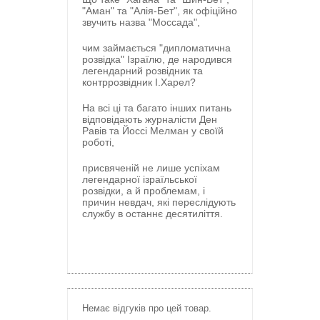
"Аман" та "Алія-Бет", як офіційно
звучить назва "Моссада",
чим займається "дипломатична
розвідка" Ізраїлю, де народився
легендарний розвідник та
контррозвідник І.Харел?
На всі ці та багато інших питань
відповідають журналісти Ден
Равів та Йоссі Мелман у своїй
роботі,
присвяченій не лише успіхам
легендарної ізраїльської
розвідки, а й проблемам, і
причин невдач, які переслідують
службу в останнє десятиліття.
Немає відгуків про цей товар.