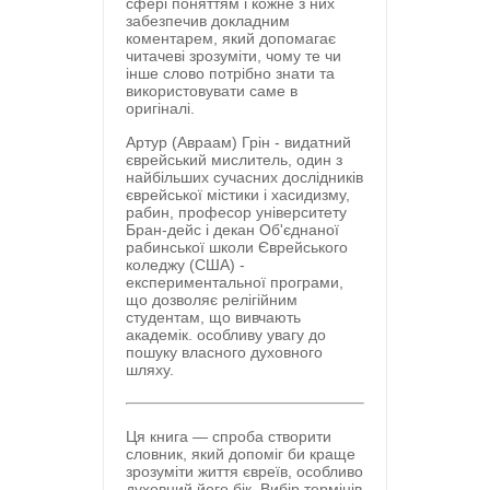
сфері поняттям і кожне з них
забезпечив докладним
коментарем, який допомагає
читачеві зрозуміти, чому те чи
інше слово потрібно знати та
використовувати саме в
оригіналі.
Артур (Авраам) Грін - видатний
єврейський мислитель, один з
найбільших сучасних дослідників
єврейської містики і хасидизму,
рабин, професор університету
Бран-дейс і декан Об'єднаної
рабинської школи Єврейського
коледжу (США) -
експериментальної програми,
що дозволяє релігійним
студентам, що вивчають
академік. особливу увагу до
пошуку власного духовного
шляху.
Ця книга — спроба створити
словник, який допоміг би краще
зрозуміти життя євреїв, особливо
духовний його бік. Вибір термінів