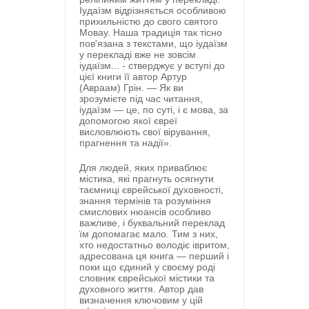
Іудаїзм відрізняється особливою
прихильністю до свого святого
Мовау. Наша традиція так тісно
пов'язана з текстами, що іудаїзм
у перекладі вже не зовсім
іудаїзм... - стверджує у вступі до
цієї книги її автор Артур
(Авраам) Грін. — Як ви
зрозумієте під час читання,
іудаїзм — це, по суті, і є мова, за
допомогою якої євреї
висловлюють свої вірування,
прагнення та надії».
Для людей, яких приваблює
містика, які прагнуть осягнути
таємниці єврейської духовності,
знання термінів та розуміння
смислових нюансів особливо
важливе, і буквальний переклад
їм допомагає мало. Тим з них,
хто недостатньо володіє івритом,
адресована ця книга — перший і
поки що єдиний у своєму роді
словник єврейської містики та
духовного життя. Автор дав
визначення ключовим у цій