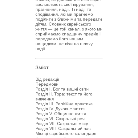
висловлюють свої вірування,
прагнення, надії. Ті надії та
сподівання, які ми прагнемо
поділити з ближніми та передати
дітям. Словник єврейського
життя — це той канал, з якого ми
сприймаємо спадщину предків і
передаємо його нашим
нащадкам, це віхи на шляху
надії.
Зміст
Від редакції
Передмови
Розділ I. Бог та вишні світи
Розділ ІІ. Тора: текст та його
вивчення
Розділ ІІІ. Релігійна практика
Розділ ІV. Духовне життя
Розділ V. Общинне життя
Розділ VІ. Сакральні речі
Розділ VII. Сакральні місця
Розділ VIII. Сакральний час
Місяці єврейського календаря