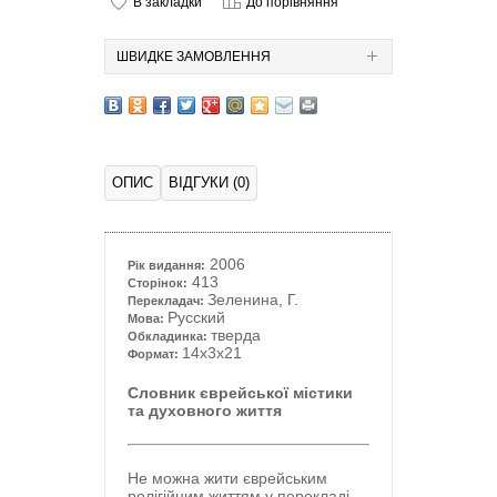
В закладки
До порівняння
ШВИДКЕ ЗАМОВЛЕННЯ
ОПИС
ВІДГУКИ (0)
2006
Рік видання:
413
Сторінок:
Зеленина, Г.
Перекладач:
Русский
Мова:
тверда
Обкладинка:
14x3x21
Формат:
Словник єврейської містики
та духовного життя
Не можна жити єврейським
релігійним життям у перекладі.