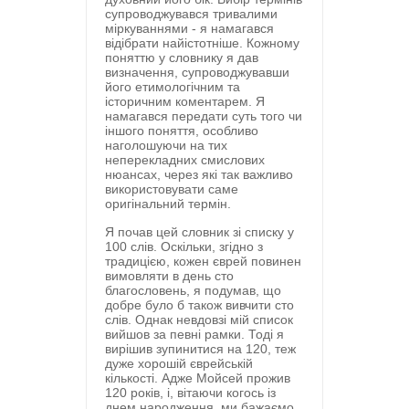
супроводжувався тривалими
міркуваннями - я намагався
відібрати найістотніше. Кожному
поняттю у словнику я дав
визначення, супроводжувавши
його етимологічним та
історичним коментарем. Я
намагався передати суть того чи
іншого поняття, особливо
наголошуючи на тих
неперекладних смислових
нюансах, через які так важливо
використовувати саме
оригінальний термін.
Я почав цей словник зі списку у
100 слів. Оскільки, згідно з
традицією, кожен єврей повинен
вимовляти в день сто
благословень, я подумав, що
добре було б також вивчити сто
слів. Однак невдовзі мій список
вийшов за певні рамки. Тоді я
вирішив зупинитися на 120, теж
дуже хорошій єврейській
кількості. Адже Мойсей прожив
120 років, і, вітаючи когось із
днем народження, ми бажаємо