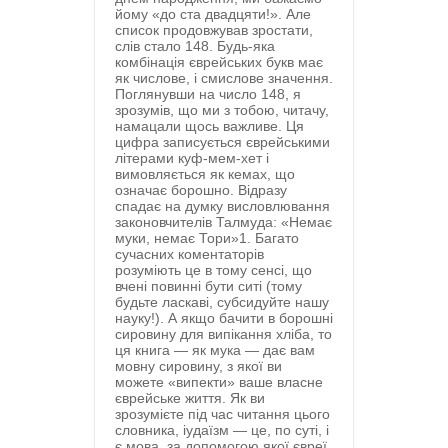
йому «до ста двадцяти!». Але
список продовжував зростати,
слів стало 148. Будь-яка
комбінація єврейських букв має
як числове, і смислове значення.
Поглянувши на число 148, я
зрозумів, що ми з тобою, читачу,
намацали щось важливе. Ця
цифра записується єврейськими
літерами куф-мем-хет і
вимовляється як кемах, що
означає борошно. Відразу
спадає на думку висловлювання
законовчителів Талмуда: «Немає
муки, немає Тори»1. Багато
сучасних коментаторів
розуміють це в тому сенсі, що
вчені повинні бути ситі (тому
будьте ласкаві, субсидуйте нашу
науку!). А якщо бачити в борошні
сировину для випікання хліба, то
ця книга — як мука — дає вам
мовну сировину, з якої ви
можете «випекти» ваше власне
єврейське життя. Як ви
зрозумієте під час читання цього
словника, іудаїзм — це, по суті, і
є мова, за допомогою якої євреї