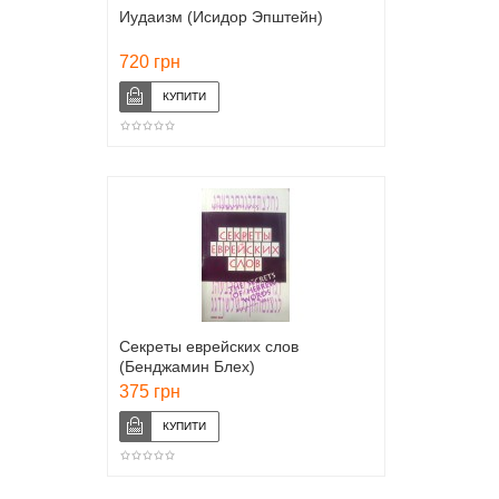
Иудаизм (Исидор Эпштейн)
720 грн
Секреты еврейских слов
(Бенджамин Блех)
375 грн