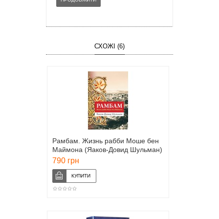
СХОЖІ (6)
Рамбам. Жизнь рабби Моше бен
Маймона (Яаков-Довид Шульман)
790 грн