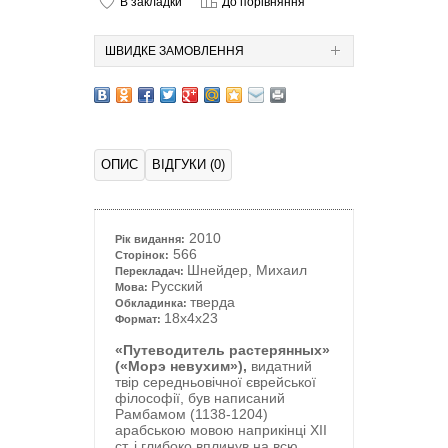
В закладки
До порівняння
ШВИДКЕ ЗАМОВЛЕННЯ
ОПИС
ВІДГУКИ (0)
2010
Рік видання:
566
Сторінок:
Шнейдер, Михаил
Перекладач:
Русский
Мова:
тверда
Обкладинка:
18x4x23
Формат:
«Путеводитель растерянных»
(«Морэ невухим»),
видатний
твір середньовічної єврейської
філософії, був написаний
Рамбамом (1138-1204)
арабською мовою наприкінці ХII
ст. і глибоко вплинув на всю