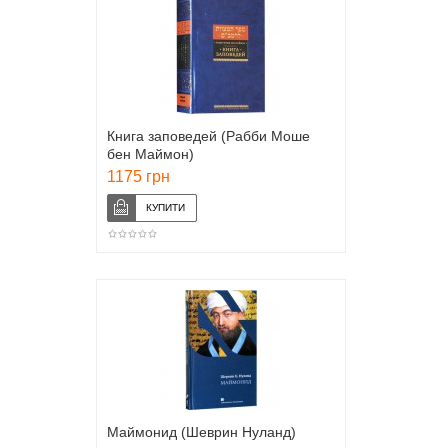
Книга заповедей (Рабби Моше
бен Маймон)
1175 грн
Маймонид (Шеврин Нуланд)