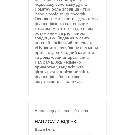
подальшу єврейську думку.
Помітну роль зіграв цей твір і
історія західної філософії.
Основна тема книги - діалог між
філософією та сакральним
текстом, між інтелектуальним
розумінням та релігійною
традицією. Видання містить
перший російський переклад
«Путівника розгублених» з мови
оригіналу, докладний коментар
та довідковий апарат. Книга
Рамбама, яка незмінно
привертає увагу всіх, хто
цікавиться історією релігії та
філософії, зберігає свою
актуальність і в наш час.
Немає відгуків про цей товар.
НАПИСАТИ ВІДГУК
Ваше Ім’я: