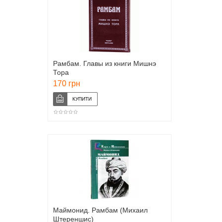
Рамбам. Главы из книги Мишнэ
Тора
170 грн
Маймонид. Рамбам (Михаил
Штереншис)