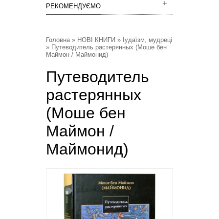
РЕКОМЕНДУЄМО
Головна
»
НОВІ КНИГИ
»
Іудаїзм, мудреці
» Путеводитель растерянных (Моше бен
Маймон / Маймонид)
Путеводитель
растерянных
(Моше бен
Маймон /
Маймонид)