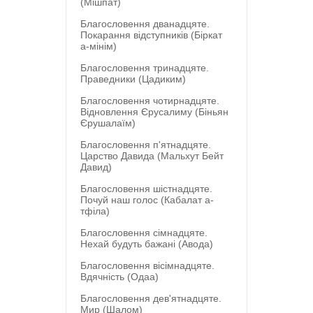
(Мішпат)
Благословення дванадцяте.
Покарання відступників (Біркат
а-мінім)
Благословення тринадцяте.
Праведники (Цадиким)
Благословення чотирнадцяте.
Відновлення Єрусалиму (Біньян
Єрушалаїм)
Благословення п'ятнадцяте.
Царство Давида (Мальхут Бейт
Давид)
Благословення шістнадцяте.
Почуй наш голос (Кабалат а-
тфіла)
Благословення сімнадцяте.
Нехай будуть бажані (Авода)
Благословення вісімнадцяте.
Вдячність (Одаа)
Благословення дев'ятнадцяте.
Мир (Шалом)