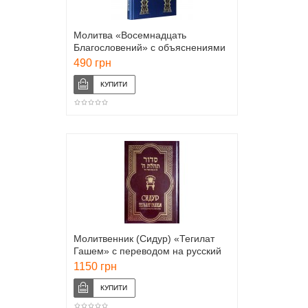
Молитва «Восемнадцать
Благословений» с объяснениями
(Элиягу Крупник)
490 грн
Молитвенник (Сидур) «Тегилат
Гашем» с переводом на русский
язык
1150 грн