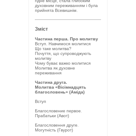
гідне місце, стала глибоким
духовним переживанням і була
прийнята Всевишнім.
Зміст
Частина перша. Про молитву
Вступ. Навчимося молитися
Що таке молитва?
Почуття, що супроводжують
молитву
Чому буває важко молитися
Молитва як духовне
переживання
Частина друга.
Молитва
«
Вісімнадцять
благословень
»
(Аміда)
Вступ
Благословение первое.
Прабатьки (Авот)
Благословення друге.
Могутність (Гвурот)