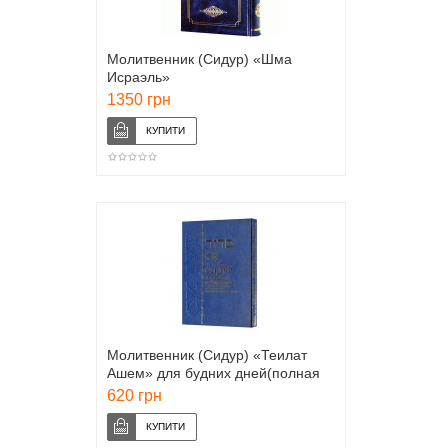
Молитвенник (Сидур) «Шма
Исраэль»
1350 грн
Молитвенник (Сидур) «Теилат
Ашем» для будних дней(полная
транслитерация)
620 грн