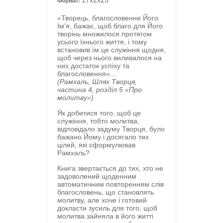
17x2x25
Формат:
«Творець, благословенне Його
Ім'я, бажає, щоб благо для Його
творінь множилося протягом
усього їхнього життя, і тому
встановив їм це служіння щодня,
щоб через нього виливалося на
них достаток успіху та
благословення»
...
(Рамхаль, Шлях Творця,
частина 4, розділ 5 «Про
молитву»)
Як добитися того, щоб це
служіння, тобто молитва,
відповідало задуму Творця, було
бажано Йому і досягало тих
цілей, які сформулював
Рамхаль?
Книга звертається до тих, хто не
задоволений щоденним
автоматичним повторенням слів
благословень, що становлять
молитву, але хоче і готовий
докласти зусиль для того, щоб
молитва зайняла в його житті