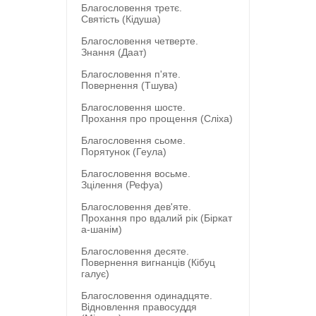
Благословення третє.
Святість (Кідуша)
Благословення четверте.
Знання (Даат)
Благословення п'яте.
Повернення (Тшува)
Благословення шосте.
Прохання про прощення (Сліха)
Благословення сьоме.
Порятунок (Геула)
Благословення восьме.
Зцілення (Рефуа)
Благословення дев'яте.
Прохання про вдалий рік (Біркат
а-шанім)
Благословення десяте.
Повернення вигнанців (Кібуц
галує)
Благословення одинадцяте.
Відновлення правосуддя