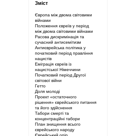
Зміст
Європа між двома світовими
війнами
Положення євреїв у період
між двома світовими війнами
Расова дискримінація та
сучасний антисемітизм
Антиєврейська політика у
початковий період правління
нацистів
Еміграція євреїв із
нацистської Німеччини
Початковий період Другої
світової війни
Гетто
Доля молоді
Проект «остаточного
рішення» єврейського питання
та його здійснення
Табори смерті та
концентраційні табори
План знищення всього
єврейського народу
Єврейський опір