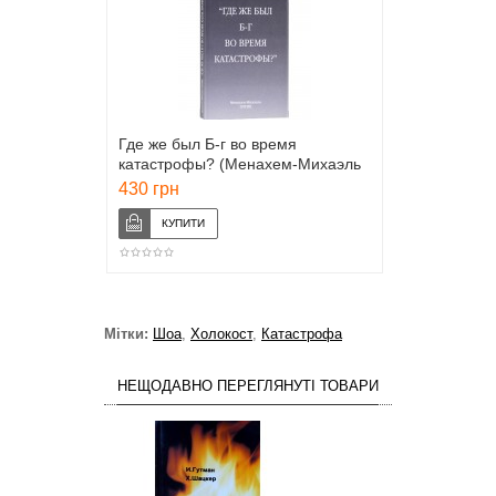
Где же был Б-г во время
катастрофы? (Менахем-Михаэль
Гитик)
430 грн
Мітки:
Шоа
,
Холокост
,
Катастрофа
НЕЩОДАВНО ПЕРЕГЛЯНУТІ ТОВАРИ