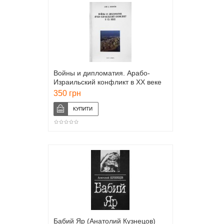
Войны и дипломатия. Арабо-
Израильский конфликт в ХХ веке
(Алек Д. Эпштейн)
350 грн
Бабий Яр (Анатолий Кузнецов)