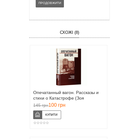
ПРОДОВЖИТИ
СХОЖІ (8)
Опечатанный вагон. Рассказы и
стихи о Катастрофе (Зоя
Копельман)
100 грн
145 грн