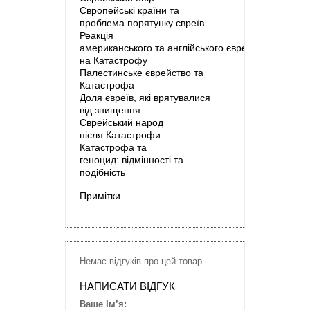
Європейські країни та
проблема порятунку євреїв
Реакція
американського та англійського
єврейства
на Катастрофу
Палестинське єврейство
та
Катастрофа
Доля євреїв, які врятувалися
від
знищення
Єврейський народ
після
Катастрофи
Катастрофа та
геноцид:
відмінності та
подібність
П
римітки
Немає відгуків про цей товар.
НАПИСАТИ ВІДГУК
Ваше Ім’я: