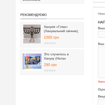
Нема
РЕКОМЕНДУЄМО
НАП
Ханукія «Гілки»
Ваше
(Ханукальний свічник),
25 см
1000 грн
Ваш 
Это случилось в
Хануку (Натан
Альтерман)
290 грн
Увага
Оцін
Введ