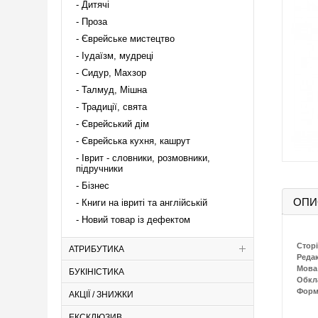
Дитячі
Проза
Єврейське мистецтво
Іудаїзм, мудреці
Сидур, Махзор
Талмуд, Мішна
Традиції, свята
Єврейський дім
Єврейська кухня, кашрут
Іврит - словники, розмовники,
підручники
Бізнес
ОПИ
Книги на івриті та англійській
Новий товар із дефектом
Сторі
АТРИБУТИКА
Реда
Мова
БУКІНІСТИКА
Обкл
Форм
АКЦІЇ / ЗНИЖКИ
ЕКСКЛЮЗИВ