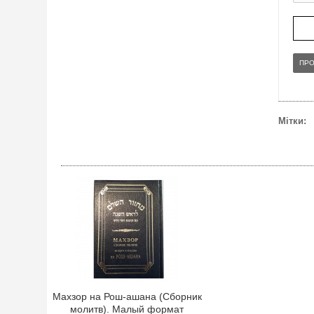
ПР
Мітки:
Махзор на Рош-ашана (Сборник
молитв). Малый формат