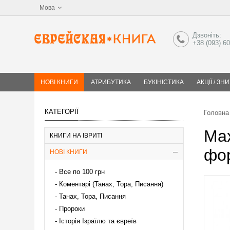
Мова
Дзвоніть:
+38 (093) 6
НОВІ КНИГИ
АТРИБУТИКА
БУКІНІСТИКА
АКЦІЇ / ЗН
КАТЕГОРІЇ
Головна
Ма
КНИГИ НА ІВРИТІ
фо
НОВІ КНИГИ
Все по 100 грн
Коментарі (Танах, Тора, Писання)
Танах, Тора, Писання
Пророки
Історія Ізраїлю та євреїв