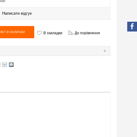
чии
|
Написати відгук
В закладки
До порівняння
Я