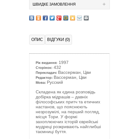
ШВИДКЕ ЗАМОВЛЕННЯ
ОПИС
ВІДГУКИ (0)
1997
Рік видання:
432
Сторінок:
Вассерман, Цви
Перекладач:
Вассерман, Цви
Редактор:
Русский
Мова:
Складена як єдина розповідь
добірка мідрашів – давніх
філософських притч та етичних
настанов, що пояснюють
незрозумілі, на перший погляд,
місця Тори. У формі
захоплюючих історій єврейські
мудреці розкривають найглибші
таємниці буття.