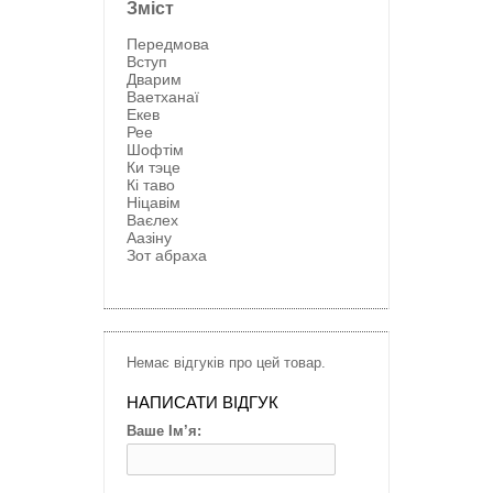
Зміст
Передмова
Вступ
Дварим
Ваетханаї
Екев
Рее
Шофтім
Ки тэце
Кі таво
Ніцавім
Ваєлех
Аазіну
Зот абраха
Немає відгуків про цей товар.
НАПИСАТИ ВІДГУК
Ваше Ім’я: