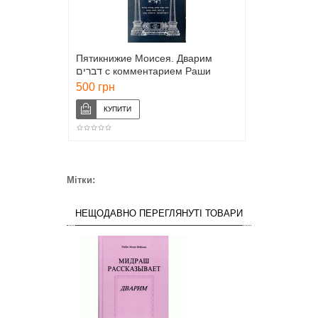
Пятикнижие Моисея. Дварим
דברים с комментарием Раши
(иврит)
500 грн
Мітки:
НЕЩОДАВНО ПЕРЕГЛЯНУТІ ТОВАРИ