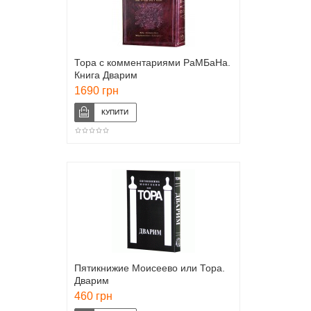
Тора с комментариями РаМБаНа.
Книга Дварим
1690 грн
Пятикнижие Моисеево или Тора.
Дварим
460 грн