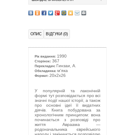
ОПИС
ВІДГУКИ (0)
1990
Рік видання:
367
Сторінок:
Гинзаи, А.
Перекладач:
м'яка
Обкладинка:
20x2x26
Формат:
У популярній та лаконічній
формі тут розповідається про всі
значні події нашої історії, а також
про основні ідеї її видатних
діячів. Книга побудована за
хронологічним принципом: вона
починається з розповіді про
життя Авраама —
родоначальника єврейського
народу і закінчується розповіддю