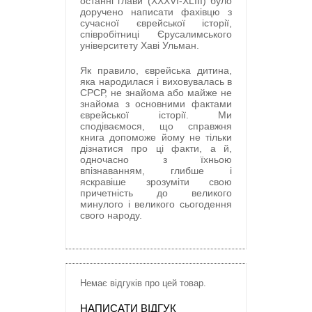
останні глави (XXXVI-ХLIII) було
доручено написати фахівцю з
сучасної єврейської історії,
співробітниці Єрусалимського
університету Хаві Ульман.
Як правило, єврейська дитина,
яка народилася і виховувалась в
СРСР, не знайома або майже не
знайома з основними фактами
єврейської історії. Ми
сподіваємося, що справжня
книга допоможе йому не тільки
дізнатися про ці факти, а й,
одночасно з їхньою
впізнаванням, глибше і
яскравіше зрозуміти свою
причетність до великого
минулого і великого сьогодення
свого народу.
Немає відгуків про цей товар.
НАПИСАТИ ВІДГУК