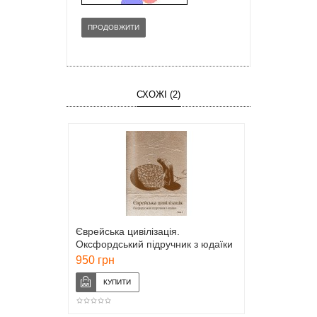
ПРОДОВЖИТИ
СХОЖІ (2)
Єврейська цивілізація.
Оксфордський підручник з юдаїки
(у 2-х томах)
950 грн