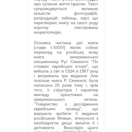
про сучасне життя Ізраїлю. Текст
супроводжується великою
кількістю фотографій,
репродукцій, таблиць, карт, що
перетворює книгу на свого роду
коротку ілюстровану
енциклопедію.
Основна частина цієї книги
(глави I-XXXV) являє собою
переклад на російську мову
книги американської
письменниці Рут Семюелс "По
стежках єврейської історії", що
вийшла у світ в США в 1967 році
і витримала три видання. Але
оскільки книга Р. Семюелс була
написана 20 років тому і, крім
того, її структура і характер
викладу орієнтовані на
американського читача,
"Товариство з дослідження
єврейських громад", що
вирішило зробити її видання
російською Моваю, зіткнулося з
необхідністю дещо змінити її і
доповнити . Внаслідок цього