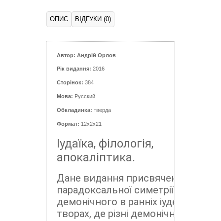
ОПИС
ВІДГУКИ (0)
Автор: Андрій Орлов
Рік видання:
2016
Сторінок:
384
Мова:
Русский
Обкладинка:
тверда
Формат:
12x2x21
Іудаїка, філологія,
апокаліптика.
Дане видання присвячене вивче
парадоксальної симетрії небесног
демонічного в ранніх іудейських 
творах, де різні демонічні істоти, т