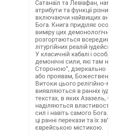
Сатанаїл та Левіафан, намагаються
атрибути та функції різних небесни
включаючи найвищих ангелів і на
Бога. Книга приділяє особливу ув
виміру цих демонологічних переказ
розгортаються всередині жрецьки
літургійних реалій іудейської релігі
У класичній кабалі і особливо у Кн
демонічні сили, які там називают
Стороною”, дзеркально протистав
або проявам, Божественної “Сторо
Витоки цього релігійно-містичног
виявляються в ранніх іудейських 
текстах, в яких Азазель, Сатанаїл 
наділяються властивостями вищи
сил і навіть самого Бога. “Подоба
ці ранні перекази та їх зв'язок із п
єврейською містикою.