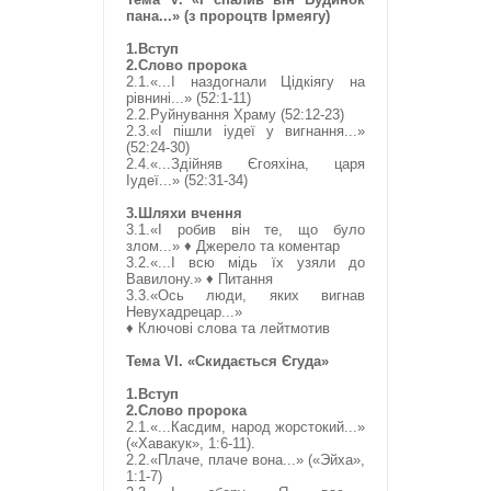
пана...» (з пророцтв Ірмеягу)
1.Вступ
2.Слово пророка
2.1.«...І наздогнали Цідкіягу на
рівнині...» (52:1-11)
2.2.Руйнування Храму (52:12-23)
2.3.«І пішли іудеї у вигнання...»
(52:24-30)
2.4.«...Здійняв Єгояхіна, царя
Іудеї...» (52:31-34)
3.Шляхи вчення
3.1.«І робив він те, що було
злом...» ♦ Джерело та коментар
3.2.«...І всю мідь їх узяли до
Вавилону.» ♦ Питання
3.3.«Ось люди, яких вигнав
Невухадрецар...»
♦ Ключові слова та лейтмотив
Тема VI. «Скидається Єгуда»
1.Вступ
2.Слово пророка
2.1.«...Касдим, народ жорстокий...»
(«Хавакук», 1:6-11).
2.2.«Плаче, плаче вона...» («Эйха»,
1:1-7)