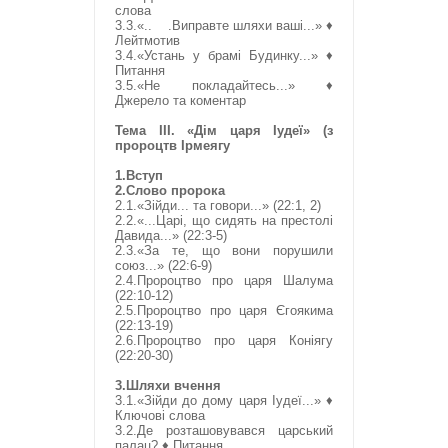
слова
3.3.«.. .Виправте шляхи ваші...» ♦
Лейтмотив
3.4.«Устань у брамі Будинку...» ♦
Питання
3.5.«Не покладайтесь...» ♦
Джерело та коментар
Тема ІІІ. «Дім царя Іудеї» (з
пророцтв Ірмеягу
1.Вступ
2.Слово пророка
2.1.«Зійди... та говори...» (22:1, 2)
2.2.«...Царі, що сидять на престолі
Давида...» (22:3-5)
2.3.«За те, що вони порушили
союз...» (22:6-9)
2.4.Пророцтво про царя Шалума
(22:10-12)
2.5.Пророцтво про царя Єгоякима
(22:13-19)
2.6.Пророцтво про царя Коніягу
(22:20-30)
3.Шляхи вчення
3.1.«Зійди до дому царя Іудеї...» ♦
Ключові слова
3.2.Де розташовувався царський
палац? ♦ Питання