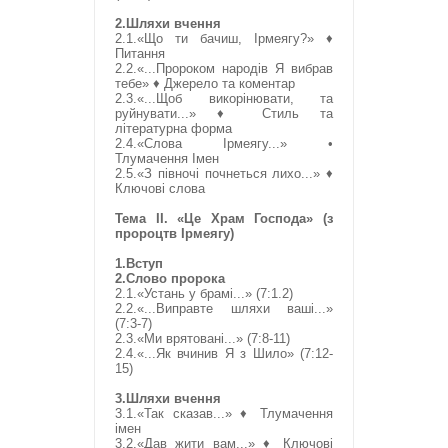
2.Шляхи вчення
2.1.«Що ти бачиш, Ірмеягу?» ♦
Питання
2.2.«...Пророком народів Я вибрав
тебе» ♦ Джерело та коментар
2.3.«...Щоб викорінювати, та
руйнувати...» ♦ Стиль та
літературна форма
2.4.«Слова Ірмеягу...» •
Тлумачення Імен
2.5.«З півночі почнеться лихо...» ♦
Ключові слова
Тема ІІ. «Це Храм Господа» (з
пророцтв Ірмеягу)
1.Вступ
2.Слово пророка
2.1.«Устань у брамі...» (7:1.2)
2.2.«...Виправте шляхи ваші...»
(7:3-7)
2.3.«Ми врятовані...» (7:8-11)
2.4.«...Як вчинив Я з Шило» (7:12-
15)
3.Шляхи вчення
3.1.«Так сказав...» ♦ Тлумачення
імен
3.2.«Дав жити вам...» ♦ Ключові