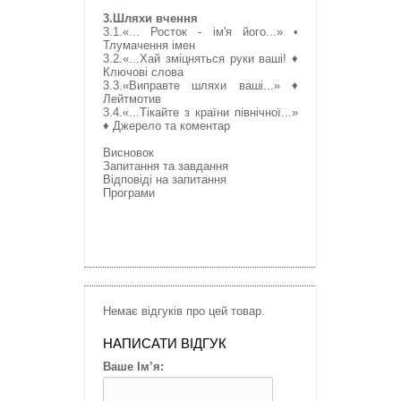
3.Шляхи вчення
3.1.«... Росток - ім'я його...» •
Тлумачення імен
3.2.«...Хай зміцняться руки ваші! ♦
Ключові слова
3.3.«Виправте шляхи ваші...» ♦
Лейтмотив
3.4.«...Тікайте з країни північної...»
♦ Джерело та коментар
Висновок
Запитання та завдання
Відповіді на запитання
Програми
Немає відгуків про цей товар.
НАПИСАТИ ВІДГУК
Ваше Ім’я: