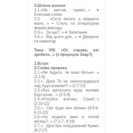
3.Шляхи вчення
3.1.«Не настав термін...» ♦
Ключове слово
3.2. «Сієте багато, а збираєте
мало...» • Стиль та літературна
форма викладу
3.3.«...За що?..» ♦ Запитання
3.4.«...Від цього дня...» ♦ Джерело
та коментар
Тема VIII. «От справи, які
зробите...» (з пророцтв Зхар'ї)
1.Вступ
2.Слово пророка
2.1.«Не будьте, як ваші батьки...»
(1:1-6)
2.2.«...Доки Ти не змилосердишся
над Єрусалимом?!.» (1:7-13)
2.3.«Без кріпосного муру житиме
Єрусалим...» (2:5-9)
2.4.«Рятуйся втечею, Сіоне!..»
(2:10-12)
2.5.«...Світ буде між обома» (4:6-9;
6:11-13)
2.6.«Чи плакати мені в п'ятий
місяць?..» (7:1-7, 8:19)
2.7.«...Щоб був побудований Храм»
(8:2-17)