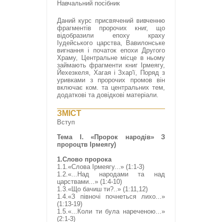
Навчальний посібник
Даний курс присвячений вивченню
фрагментів пророчих книг, що
відобразили епоху краху
Іудейського царства, Вавилонське
вигнання і початок епохи Другого
Храму, Центральне місце в ньому
займають фрагменти книг Ірмеягу,
Йехезкеля, Хагая і Зхар'ї, Поряд з
уривками з пророчих промов він
включає ком. та центральних тем,
додаткові та довідкові матеріали.
ЗМІСТ
Вступ
Тема I. «Пророк народів» З
пророцтв Ірмеягу)
1.Слово пророка
1.1.«Слова Ірмеягу...» (1:1-3)
1.2.«...Над народами та над
царствами...» (1:4-10)
1.3.«Що бачиш ти?..» (1:11,12)
1.4.«З півночі почнеться лихо...»
(1:13-19)
1.5.«...Коли ти була нареченою...»
(2:1-3)