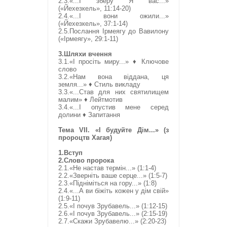
2.3.«...І зберу Я вас...»
(«Йехезкель», 11:14-20)
2.4.«...І вони ожили...»
(«Йехезкель», 37:1-14)
2.5.Послання Ірмеягу до Вавилону
(«Ірмеягу», 29:1-11)
3.Шляхи вчення
3.1.«І просіть миру...» ♦ Ключове
слово
3.2.«Нам вона віддана, ця
земля...» ♦ Стиль викладу
3.3.«...Став для них святилищем
малим» ♦ Лейтмотив
3.4.«...І опустив мене серед
долини ♦ Запитання
Тема VІІ. «І будуйте Дім...» (з
пророцтв Хагая)
1.Вступ
2.Слово пророка
2.1.«Не настав термін...» (1:1-4)
2.2.«Зверніть ваше серце...» (1:5-7)
2.3.«Підніміться на гору...» (1:8)
2.4.«...А ви біжіть кожен у дім свій»
(1:9-11)
2.5.«І почув Зрубавель...» (1:12-15)
2.6.«І почув Зрубавель...» (2:15-19)
2.7.«Скажи Зрубавелю...» (2:20-23)