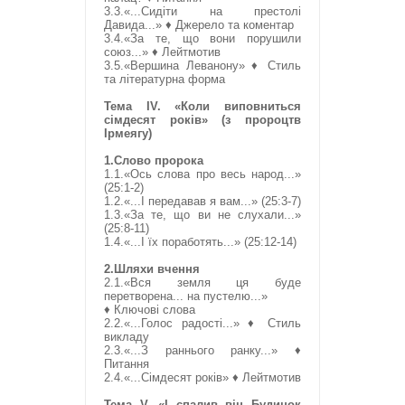
3.3.«...Сидіти на престолі
Давида...» ♦ Джерело та коментар
3.4.«За те, що вони порушили
союз...» ♦ Лейтмотив
3.5.«Вершина Леванону» ♦ Стиль
та літературна форма
Тема ІV. «Коли виповниться
сімдесят років» (з пророцтв
Ірмеягу)
1.Слово пророка
1.1.«Ось слова про весь народ...»
(25:1-2)
1.2.«...І передавав я вам...» (25:3-7)
1.3.«За те, що ви не слухали...»
(25:8-11)
1.4.«...І їх поработять...» (25:12-14)
2.Шляхи вчення
2.1.«Вся земля ця буде
перетворена... на пустелю...»
♦ Ключові слова
2.2.«...Голос радості...» ♦ Стиль
викладу
2.3.«...З раннього ранку...» ♦
Питання
2.4.«...Сімдесят років» ♦ Лейтмотив
Тема V. «І спалив він Будинок