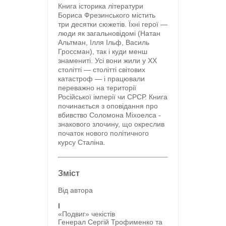
Книга історика літератури
Бориса Фрезинського містить
три десятки сюжетів. Їхні герої —
люди як загальновідомі (Натан
Альтман, Ілля Ільф, Василь
Гроссман), так і куди менш
знамениті. Усі вони жили у ХХ
столітті — столітті світових
катастроф — і працювали
переважно на території
Російської імперії чи СРСР. Книга
починається з оповідання про
вбивство Соломона Міхоелса -
знакового злочину, що окреслив
початок нового політичного
курсу Сталіна.
Зміст
Від автора
I
«Подвиг» чекістів
Генерал Сергій Трофименко та