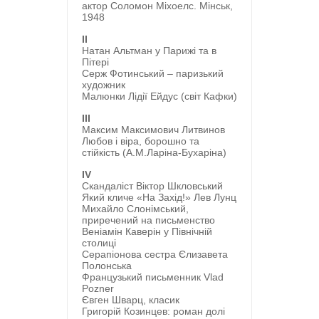
актор Соломон Міхоелс. Мінськ,
1948
II
Натан Альтман у Парижі та в
Пітері
Серж Фотинський – паризький
художник
Малюнки Лідії Ейдус (світ Кафки)
III
Максим Максимович Литвинов
Любов і віра, борошно та
стійкість (А.М.Ларіна-Бухаріна)
IV
Скандаліст Віктор Шкловський
Який кличе «На Захід!» Лев Лунц
Михайло Слонімський,
приречений на письменство
Веніамін Каверін у Північній
столиці
Серапіонова сестра Єлизавета
Полонська
Французький письменник Vlad
Pozner
Євген Шварц, класик
Григорій Козинцев: роман долі