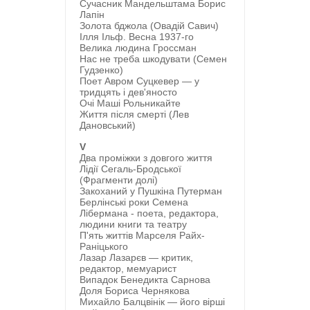
Сучасник Мандельштама Борис
Лапін
Золота бджола (Овадій Савич)
Ілля Ільф. Весна 1937-го
Велика людина Гроссман
Нас не треба шкодувати (Семен
Гудзенко)
Поет Авром Суцкевер — у
тридцять і дев'яносто
Очі Маші Рольникайте
Життя після смерті (Лев
Дановський)
V
Два проміжки з довгого життя
Лідії Сегаль-Бродської
(Фрагменти долі)
Закоханий у Пушкіна Путерман
Берлінські роки Семена
Лібермана - поета, редактора,
людини книги та театру
П'ять життів Марселя Райх-
Раніцького
Лазар Лазарєв — критик,
редактор, мемуарист
Випадок Бенедикта Сарнова
Доля Бориса Чернякова
Михайло Балцвінік — його вірші