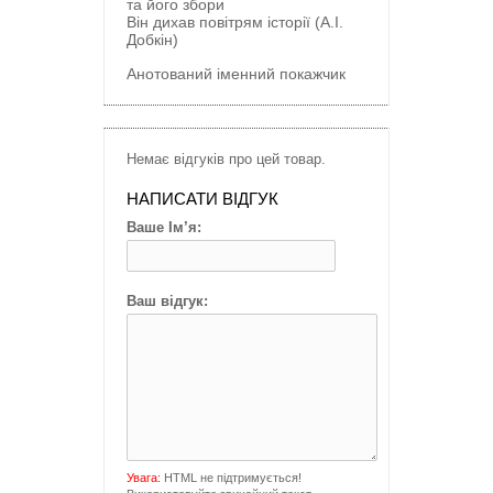
та його збори
Він дихав повітрям історії (А.І.
Добкін)
Анотований іменний покажчик
Немає відгуків про цей товар.
НАПИСАТИ ВІДГУК
Ваше Ім’я:
Ваш відгук:
Увага:
HTML не підтримується!