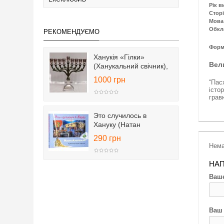
Рік в
Сторі
Мова
Обкл
РЕКОМЕНДУЄМО
Форм
Ханукія «Гілки»
Вел
(Ханукальний свічник),
25 см
1000 грн
“Пас
істо
грав
Это случилось в
Хануку (Натан
Альтерман)
290 грн
Нема
НАП
Ваше
Ваш 