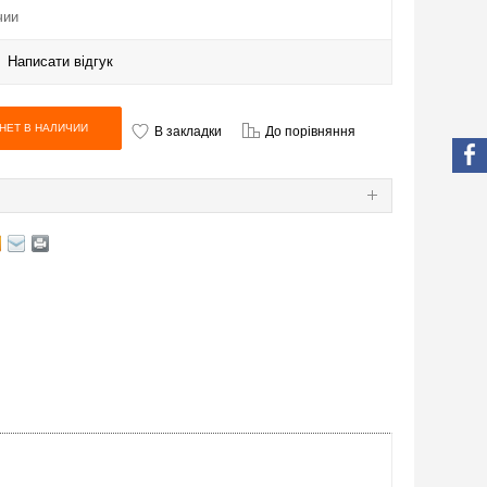
чии
|
Написати відгук
В закладки
До порівняння
Я