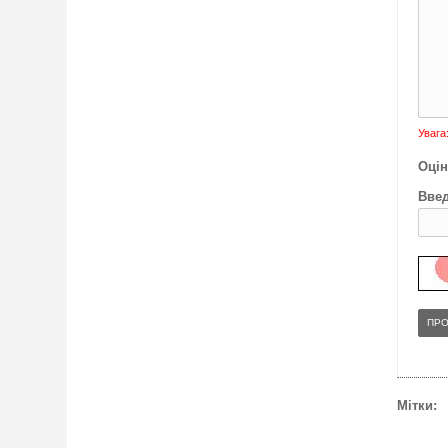
Увага
Оцін
Введ
ПР
Мітки: