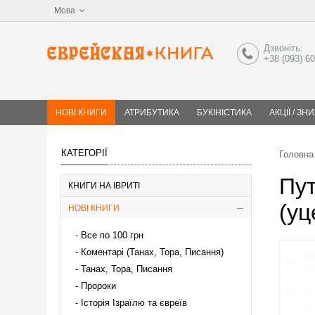
Мова
Дзвоніть:
+38 (093) 6
НОВІ КНИГИ
АТРИБУТИКА
БУКІНІСТИКА
АКЦІЇ / ЗН
КАТЕГОРІЇ
Головна
Пут
КНИГИ НА ІВРИТІ
(уц
НОВІ КНИГИ
Все по 100 грн
Коментарі (Танах, Тора, Писання)
Танах, Тора, Писання
Пророки
Історія Ізраїлю та євреїв