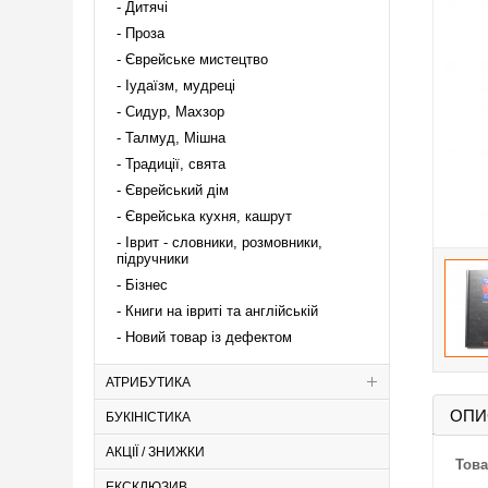
Дитячі
Проза
Єврейське мистецтво
Іудаїзм, мудреці
Сидур, Махзор
Талмуд, Мішна
Традиції, свята
Єврейський дім
Єврейська кухня, кашрут
Іврит - словники, розмовники,
підручники
Бізнес
Книги на івриті та англійській
Новий товар із дефектом
АТРИБУТИКА
ОПИ
БУКІНІСТИКА
АКЦІЇ / ЗНИЖКИ
Това
ЕКСКЛЮЗИВ