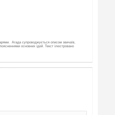
тарями. Агада супроводжується описом звичаїв,
поясненнями основних ідей. Текст ілюстровано