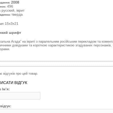
2008
идання:
496
нок:
русский, іврит
:
тверда
адинка:
15x3x21
ат:
икий шрифт
хальна Агада” на івриті з паралельним російським перекладом та комен
ричними довідками та короткою характеристикою згадуваних персонажів, 
юрами.
є відгуків про цей товар.
ИСАТИ ВІДГУК
 Ім’я:
відгук: