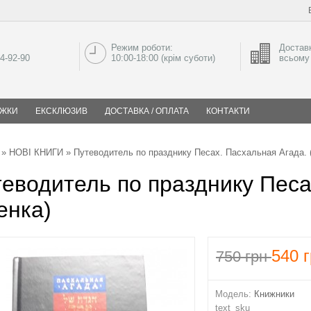
Режим роботи:
Доставк
04-92-90
10:00-18:00 (крім суботи)
всьому 
ИЖКИ
ЕКСКЛЮЗИВ
ДОСТАВКА / ОПЛАТА
КОНТАКТИ
»
НОВІ КНИГИ
» Путеводитель по празднику Песах. Пасхальная Агада. 
еводитель по празднику Песа
енка)
540
г
750
грн
Модель:
Книжники
text_sku