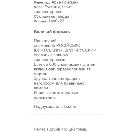
Арье Гойхман
Переклад:
Руcский, Іврит,
Мова:
транслітерація
тверда
Обкладинка:
14x6x22
Формат:
Великий формат.
Практичний
двомовний
РОСІЙСЬКО-
ІВРИТСЬКИЙ / ІВРИТ
-
РУССКИЙ
словник з повною
транслітерацією.
Біля 65 000
словникових статей
включаючи фразеологізми та
жаргон.
Зручна транслітерація з
наголосом для правильної
вимови.
Корисні контекстуальні
пояснення.
Надруковано в Ізраїлі.
Немає відгуків про цей товар.