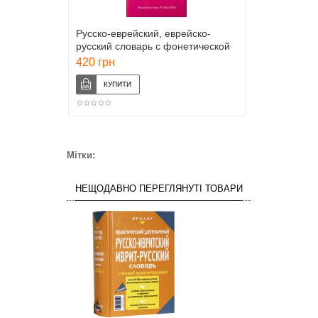
Русско-еврейский, еврейско-
русский словарь с фонетической
транскрипцией (Ицхак Амир)
420 грн
Мітки:
НЕЩОДАВНО ПЕРЕГЛЯНУТІ ТОВАРИ