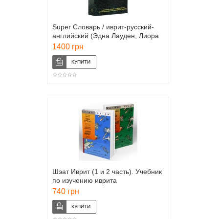
Super Словарь / иврит-русский-
английский (Эдна Лауден, Лиора
Вайнбах)
1400 грн
Шэат Иврит (1 и 2 часть). Учебник
по изучению иврита
740 грн