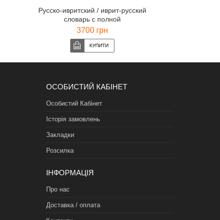
Русско-ивритский / иврит-русский
словарь с полной
транслитерацией 65 000 слов
3700 грн
ОСОБИСТИЙ КАБІНЕТ
Особистий Кабінет
Історія замовлень
Закладки
Розсилка
ІНФОРМАЦІЯ
Про нас
Доставка / оплата