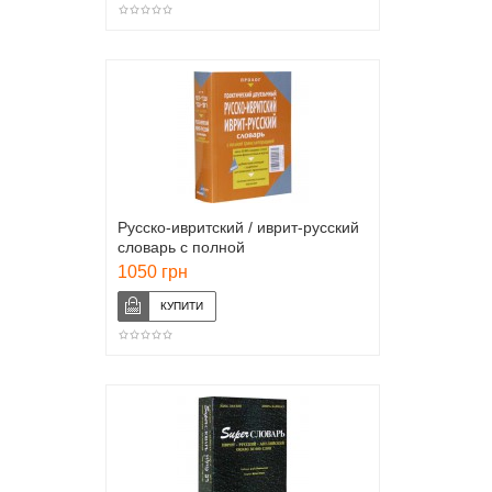
Русско-ивритский / иврит-русский
словарь с полной
транслитерацией
1050 грн