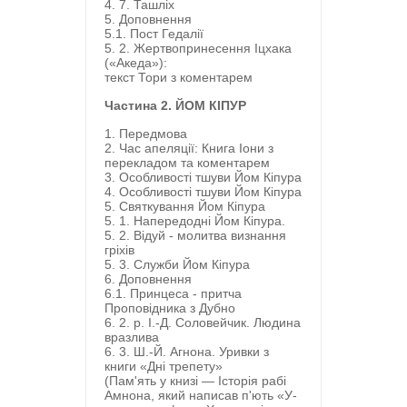
4. 7. Ташліх
5. Доповнення
5.1. Пост Гедалії
5. 2. Жертвопринесення Іцхака
(«Акеда»):
текст Тори з коментарем
Частина 2. ЙОМ КІПУР
1. Передмова
2. Час апеляції: Книга Іони з
перекладом та коментарем
3. Особливості тшуви Йом Кіпура
4. Особливості тшуви Йом Кіпура
5. Святкування Йом Кіпура
5. 1. Напередодні Йом Кіпура.
5. 2. Відуй - молитва визнання
гріхів
5. 3. Служби Йом Кіпура
6. Доповнення
6.1. Принцеса - притча
Проповідника з Дубно
6. 2. р. І.-Д. Соловейчик. Людина
вразлива
6. 3. Ш.-Й. Агнона. Уривки з
книги «Дні трепету»
(Пам'ять у книзі — Історія рабі
Амнона, який написав п'ють «У-