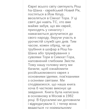
Євреї всього світу святкують Рош
ha-Шана - єврейський Новий Рік,
постяться в Йом Кіпур,
веселяться в Сімхат Тора. У ці
святі дні навіть ТС, хто вже
майже забув, що він єврей,
приходять у синагогу і
намагаються долучитися до
свого народу, беручи участь в
урочистій службі цих днів. Тим
часом, кожен обряд, чи це
трубіння в шофар в Рош ha-
Шана або тріумфування з
сувоями Тори в Симхат Гора,
наповнений глибоким Змістм.
Тому нашу головну мету ми
бачили, щоб ознайомити
російськомовного єврея з
основними ідеями, пов'язаними
з осінніми святами. Ми
сподіваємося, що наша книга
хоча б частково виконує це
завдання. Книга була написана
в основному в Москві в 1982
році. В Єрусалимі ми доповнили
і відредагували її, і тепер вона
видається «у нормальному