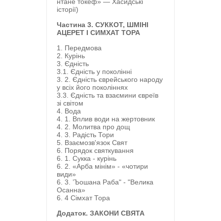
нтане токеф» — Хасидські
історії)
Частина 3. СУККОТ, ШМІНІ
АЦЕРЕТ І СИМХАТ ТОРА
1. Передмова
2. Курінь
3. Єдність
3.1. Єдність у поколінні
3. 2. Єдність єврейського народу
у всіх його поколіннях
3.3. Єдність та взаємини євреїв
зі світом
4. Вода
4. 1. Вплив води на жертовник
4. 2. Молитва про дощ
4. 3. Радість Тори
5. Взаємозв'язок Свят
6. Порядок святкування
6. 1. Сукка - курінь
6. 2. «Арба мінім» - «чотири
види»
6. 3. ’Ъошана Раба" - "Велика
Осанна»
6. 4 Сімхат Тора
Додаток. ЗАКОНИ СВЯТА