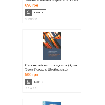
Законы и обычаи еврейской жизни
(Зеев Гринвальд)
690 грн
Суть еврейских праздников (Адин
Эвен-Исраэль Штейнзальц)
590 грн