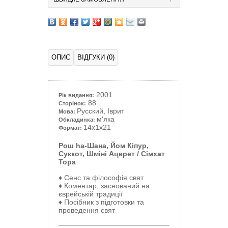
ОПИС
ВІДГУКИ (0)
2001
Рік видання:
88
Сторінок:
Русский, Іврит
Мова:
м'яка
Обкладинка:
14x1x21
Формат:
Рош hа-Шана, Йом Кіпур,
Суккот, Шміні Ацерет / Сімхат
Тора
♦
Сенс та філософія свят
♦
Коментар, заснований на
єврейській традиції
♦
Посібник з підготовки та
проведення свят