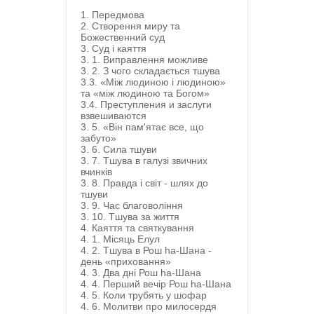
1. Передмова
2. Створення миру та
Божественний суд
3. Суд і каяття
3. 1. Виправлення можливе
3. 2. З чого складається тшува
3.3. «Між людиною і людиною»
та «між людиною та Богом»
3.4. Преступления и заслуги
взвешиваются
3. 5. «Він пам'ятає все, що
забуто»
3. 6. Сила тшуви
3. 7. Тшува в галузі звичних
вчинків
3. 8. Правда і світ - шлях до
тшуви
3. 9. Час благовоління
3. 10. Тшува за життя
4. Каяття та святкування
4. 1. Місяць Елул
4. 2. Тшува в Рош ha-Шана -
день «приховання»
4. 3. Два дні Рош ha-Шана
4. 4. Перший вечір Рош ha-Шана
4. 5. Коли трубять у шофар
4. 6. Молитви про милосердя