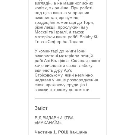
вигляді», а не машинописних
копіях, як раніше. При роботі
над цією книгою упорядник
використав, зрозуміло,
традиційні коментарі до Тори,
різні лекції, прослухані їм у
Москві та Ізраїлі, а також
матеріали книги раббі Еліяhу Кі-
Това «Сефер ha-Тодаа».
У коментарі до книги Іони
використані матеріали лекцій
рабі Аві Волфіша. Складач також
хоче висловити свою глибоку
вдячність д-ру Ар'є
Стріковському, який незмінно
надавав у наше розпорядження
свою вражаючу ерудицію і
завжди готовому допомогти.
Зміст
ВІД ВИДАВНИЦТВА
«МАХАНАЇМ»
Частина 1. РОШ ha-шана