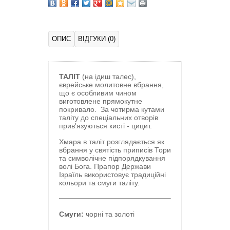
ОПИС
ВІДГУКИ (0)
ТАЛІТ
(на ідиш талес),
єврейське молитовне вбрання,
що є особливим чином
виготовлене прямокутне
покривало. За чотирма кутами
таліту до спеціальних отворів
прив'язуються кисті - цицит.
Хмара в таліт розглядається як
вбрання у святість приписів Тори
та символічне підпорядкування
волі Бога. Прапор Держави
Ізраїль використовує традиційні
кольори та смуги таліту.
Смуги:
чорні та золоті