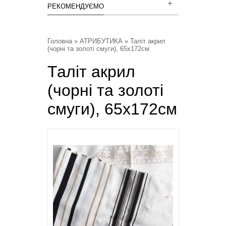
РЕКОМЕНДУЄМО
Головна
»
АТРИБУТИКА
» Таліт акрил
(чорні та золоті смуги), 65х172см
Таліт акрил
(чорні та золоті
смуги), 65х172см