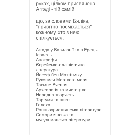
руках, цілком присвячена
Аггаді - тій самій,
що, за словами Бяліка,
"привітно посміхається"
кожному, хто з нею
спілкується.
Аггада у Вавилонії та в Ерець-
Ісраель
Апокрифи
Єврейсько-елліністична
література
Йосеф бен Маттітьяху
Рукописи Мертвого моря
Таємне Вчення
Археологія та мистецтво
Народна творчість
Таргуми та пиют
Галаха
Ранньохристиянська література
Самаритянська та
мусульманська літератури