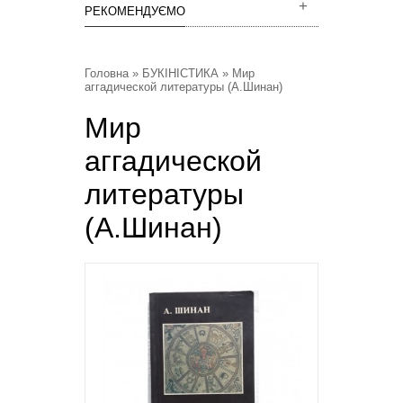
РЕКОМЕНДУЄМО
Головна
»
БУКІНІСТИКА
» Мир
аггадической литературы (А.Шинан)
Мир
аггадической
литературы
(А.Шинан)