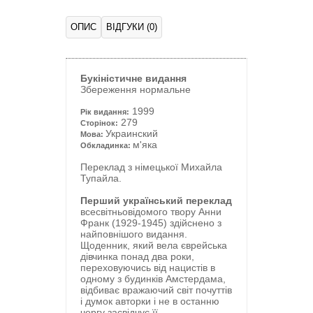
ОПИС
ВІДГУКИ (0)
Букіністичне видання
Збереження нормальне
1999
Рік видання:
279
Сторінок:
Украинский
Мова:
м'яка
Обкладинка:
Переклад з німецької Михайла
Тупайла.
Перший український переклад
всесвітньовідомого твору Анни
Франк (1929-1945) здійснено з
найповнішого видання.
Щоденник, який вела єврейська
дівчинка понад два роки,
переховуючись від нацистів в
одному з будинків Амстердама,
відбиває вражаючий світ почуттів
і думок авторки і не в останню
чергу засвідчує її