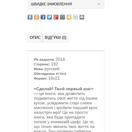
ШВИДКЕ ЗАМОВЛЕННЯ
ОПИС
ВІДГУКИ (0)
2016
Рік видання:
192
Сторінок:
русский
Мова:
м'яка
Обкладинка:
16x21
Формат:
«Сделай! Твой первый шаг»
—
це книга, яка дозволить
подивитись своє життя під іншим
кутом, усвідомити старі схеми
мислення і зробити перший крок
назустріч мрії! Це не просто
книга, яка буде припадати
пилом у книжковій шафі. Це те,
що точно змінить твоє життя на
краще. Без чарівних таблеток,