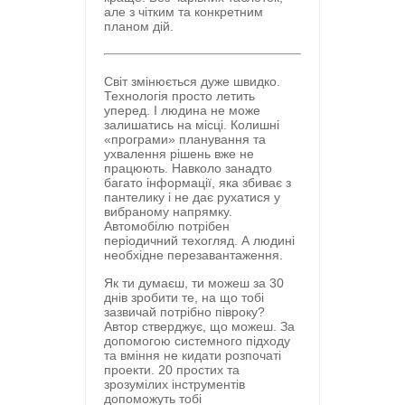
але з чітким та конкретним
планом дій.
Світ змінюється дуже швидко.
Технологія просто летить
уперед. І людина не може
залишатись на місці. Колишні
«програми» планування та
ухвалення рішень вже не
працюють. Навколо занадто
багато інформації, яка збиває з
пантелику і не дає рухатися у
вибраному напрямку.
Автомобілю потрібен
періодичний техогляд. А людині
необхідне перезавантаження.
Як ти думаєш, ти можеш за 30
днів зробити те, на що тобі
зазвичай потрібно півроку?
Автор стверджує, що можеш. За
допомогою системного підходу
та вміння не кидати розпочаті
проекти. 20 простих та
зрозумілих інструментів
допоможуть тобі