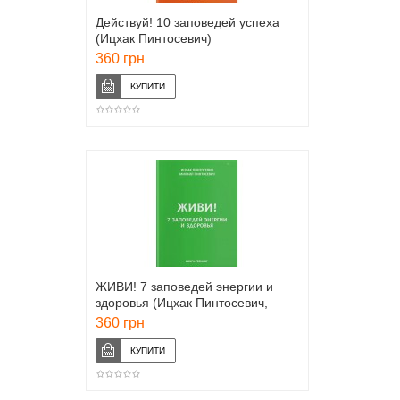
Действуй! 10 заповедей успеха
(Ицхак Пинтосевич)
360 грн
ЖИВИ! 7 заповедей энергии и
здоровья (Ицхак Пинтосевич,
Михаил Пинтосевич)
360 грн