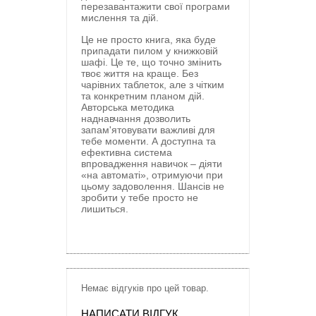
перезавантажити свої програми
мислення та дій.
Це не просто книга, яка буде
припадати пилом у книжковій
шафі. Це те, що точно змінить
твоє життя на краще. Без
чарівних таблеток, але з чітким
та конкретним планом дій.
Авторська методика
наднавчання дозволить
запам'ятовувати важливі для
тебе моменти. А доступна та
ефективна система
впровадження навичок – діяти
«на автоматі», отримуючи при
цьому задоволення. Шансів не
зробити у тебе просто не
лишиться.
Немає відгуків про цей товар.
НАПИСАТИ ВІДГУК