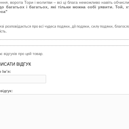
ення, ворота Тори і молитви – всі ці блага неможливо навіть обчисл
до багатьох і багатьох, які тільки можна собі уявити. Той,
еса"
изі
розповідається про всі чудеса подяки, дії подяки, силу подяки, благос
сть.
є відгуків про цей товар.
ИСАТИ ВІДГУК
 Ім’я:
відгук: