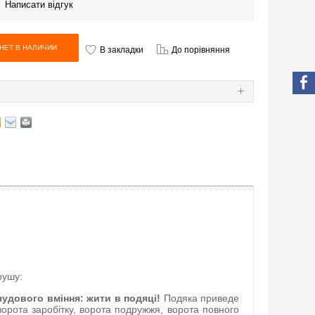
|
Написати відгук
В закладки
До порівняння
Я
рушу:
чудового вміння: жити в подяці!
Подяка приведе
 ворота заробітку, ворота подружжя, ворота повного