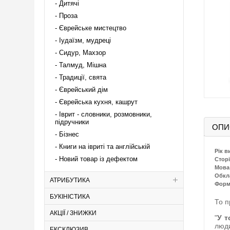
Дитячі
Проза
Єврейське мистецтво
Іудаїзм, мудреці
Сидур, Махзор
Талмуд, Мішна
Традиції, свята
Єврейський дім
Єврейська кухня, кашрут
Іврит - словники, розмовники,
підручники
ОПИ
Бізнес
Книги на івриті та англійській
Рік в
Новий товар із дефектом
Сторі
Мова
Обкл
АТРИБУТИКА
Форм
БУКІНІСТИКА
То п
АКЦІЇ / ЗНИЖКИ
"
У т
люди
ЕКСКЛЮЗИВ