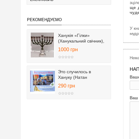
зціл
ще 
чуд
РЕКОМЕНДУЄМО
У кн
мудрі
Ханукія «Гілки»
(Ханукальний свічник),
25 см
1000 грн
Нема
НАП
Это случилось в
Хануку (Натан
Ваше
Альтерман)
290 грн
Ваш 