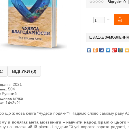
Відгуків: 0
ШВИДКЕ ЗАМОВЛЕНН
С
ВІДГУКИ (0)
2021
идання:
504
нок:
Русский
:
м'яка
адинка:
14x3x21
ат:
ро що ж нова книга "Чудеса подяки"? Надамо слово самому раву А
ому й полягає мета моєї книги – навчити народ Ізраїлю цього 
ну на належний їй рівень і відкриє їй усі ворота: ворота радості,