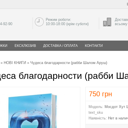
Режим роботи:
Доставк
04-92-90
10:00-18:00 (крім суботи)
всьому 
ИЖКИ
ЕКСКЛЮЗИВ
ДОСТАВКА / ОПЛАТА
КОНТАКТИ
»
НОВІ КНИГИ
» Чудеса благодарности (рабби Шалом Аруш)
деса благодарности (рабби Ш
750
грн
Модель:
Мосдот Хут 
text_sku
Наявність:
Нет в нали