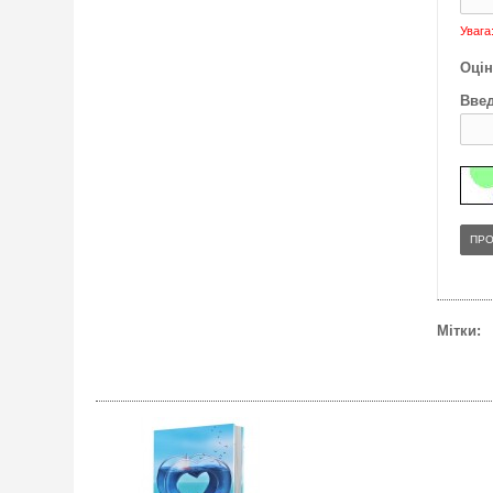
Увага
Оцін
Введ
ПР
Мітки: