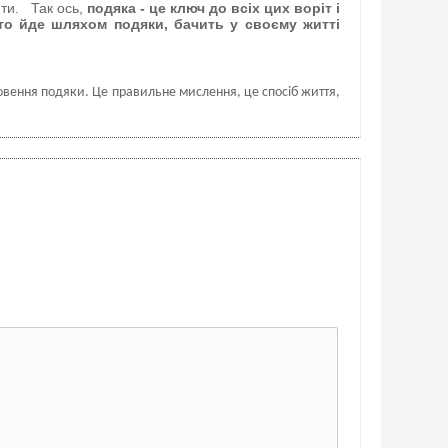
ити. Так ось,
подяка - це ключ до всіх цих воріт і
 хто йде шляхом подяки, бачить у своєму житті
ловення подяки. Це правильне мислення, це спосіб життя,