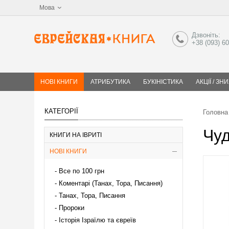
Мова
Дзвоніть:
+38 (093) 6
НОВІ КНИГИ
АТРИБУТИКА
БУКІНІСТИКА
АКЦІЇ / ЗН
КАТЕГОРІЇ
Головна
Чу
КНИГИ НА ІВРИТІ
НОВІ КНИГИ
Все по 100 грн
Коментарі (Танах, Тора, Писання)
Танах, Тора, Писання
Пророки
Історія Ізраїлю та євреїв