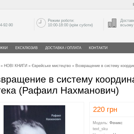
Режим роботи:
Доставк
04-92-90
10:00-18:00 (крім суботи)
всьому 
ИЖКИ
ЕКСКЛЮЗИВ
ДОСТАВКА / ОПЛАТА
КОНТАКТИ
»
НОВІ КНИГИ
»
Єврейське мистецтво
» Возвращение в систему коорди
вращение в систему координа
тека (Рафаил Нахманович)
220
грн
Модель:
Феникс
text_sku