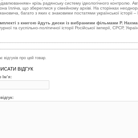
давлюванням» крізь радянську систему ідеологічного контролю. Авт
она Ілліча, що збереглися у сімейному архіві. На сторінках неоднора
ановича, багато з яких є знаковими постатями української історії – В
омплекті з книгою йдуть диски із вибраними фільмами Р. Нахм
турної та суспільно-політичної історії Російської імперії, СРСР, Украї
є відгуків про цей товар.
ИСАТИ ВІДГУК
 Ім’я:
відгук: