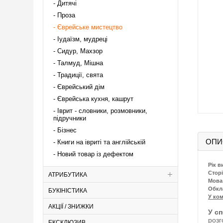
Дитячі
Проза
Єврейське мистецтво
Іудаїзм, мудреці
Сидур, Махзор
Талмуд, Мішна
Традиції, свята
Єврейський дім
Єврейська кухня, кашрут
Іврит - словники, розмовники,
підручники
Бізнес
ОПИ
Книги на івриті та англійській
Новий товар із дефектом
Рік в
Сторі
АТРИБУТИКА
Мова
Обкл
БУКІНІСТИКА
У ком
АКЦІЇ / ЗНИЖКИ
У с
розг
ЕКСКЛЮЗИВ