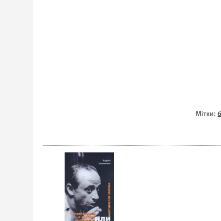
Мітки: