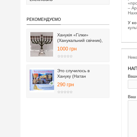
«про
– Ар
Нахм
РЕКОМЕНДУЄМО
У к
куль
Ханукія «Гілки»
(Ханукальний свічник),
25 см
1000 грн
Нема
НАП
Это случилось в
Хануку (Натан
Ваше
Альтерман)
290 грн
Ваш 