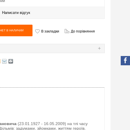
чии
|
Написати відгук
В закладки
До порівняння
Я
мановича
(23.01.1927 - 16.05.2009) на тлі часу
 фільмів: задумами, зйомками, життям героїв,