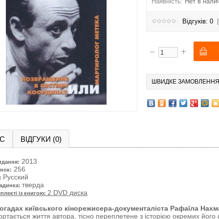
Наявність:
Нет в нали
Відгуків: 0
ШВИДКЕ ЗАМОВЛЕНН
С
ВІДГУКИ (0)
2013
идання:
256
нок:
Русский
:
тверда
адинка:
2 DVD диска
плекті із книгою:
погадах київського кінорежисера-документаліста Рафаїла Нах
ортається життя автора, тісно переплетене з історією окремих його