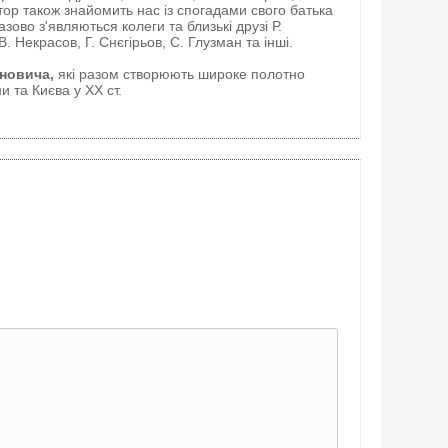
ор також знайомить нас із спогадами свого батька
зово з'являються колеги та близькі друзі Р.
. Некрасов, Г. Снєгірьов, С. Глузман та інші.
ановича,
які разом створюють широке полотно
ни та Києва у ХХ ст.