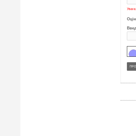
Увага
Оцін
Введ
ПР