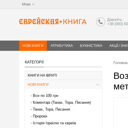
Мова
Дзвоніть:
+38 (093) 6
НОВІ КНИГИ
АТРИБУТИКА
БУКІНІСТИКА
АКЦІЇ / ЗН
КАТЕГОРІЇ
Головна
Воз
КНИГИ НА ІВРИТІ
ме
НОВІ КНИГИ
Все по 100 грн
Коментарі (Танах, Тора, Писання)
Танах, Тора, Писання
Пророки
Історія Ізраїлю та євреїв